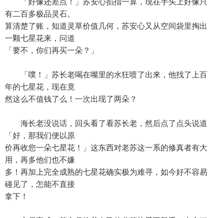
「好像还差点！」苏安心掐指一算，现在手头上好像只
有二百多极品灵石。
算清楚了账，知道灵草价值几何，苏安心又从空间袋里掏出
一颗七星花来，问道
「要不，你们再买一朵？」
「噗！」苏长老喝在嘴里的水狂喷了出来，他找了上百
年的七星花，现在竟
然这么不值钱了么！一次出现了两朵？
海长老没说话，回头看了看苏长老，然后点了点头说道
「好，那我们便以原
价再收您一朵七星花！」这东西对老苏这一系的修真者有大
用，再多他们也不嫌
多！再加上完全成熟的七星花确实极为难寻，如今好不容易
碰见了，怎能不直接
拿下！