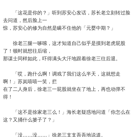
「这花是你的？」听到苏安心发话，苏长老立刻转过脸
去问道，然后脸上一
惊，苏安心的修为自然是瞒不住他的「元婴中期？」
徐老三腿一哆嗦，这才知道自己似乎是摸到老虎屁股
了！顿时就想往后缩，
那谋士同样如此，吓得满头大汗地跟着徐老三往后退。
「哎，跑什么啊！调戏了我们这么半天，这就想走
啊！」苏岚嘻嘻一笑，拦
在了二人身后，徐老三一屁股就坐在了地上，再也动弹不
得！
「这不是徐家老三么！」海长老疑惑地问道「你怎么在
这？又捅什么篓子了？」
「没……没……」徐老三支支吾吾地说道。