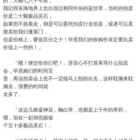
的，大概七八十年前，
我记得东海地界上也出现过相同年份的蓝丝草，当时的拍卖
价是二十颗极品灵石，
如果您不急着走，倒是可以委托拍卖行去拍卖，或者可以直
接卖给我们蓬莱门，
但是价格上，要低百分之十！毕竟我们的收购价肯定要比卖
价低上一些的！」
「嗯！便交给你们吧！」苏安心不打算再等什么拍卖
会，毕竟她们的时间宝
贵，再说拍卖会上也不一定能马上拍的出去，这样耽搁来耽
搁去，浪费的时间就
太多了。
「这边几株凝神花，鞠白草，也都是上千年的草药，
嗯，加在一起倒也能值
个五十多极品灵石！」