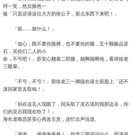
呵一笑，然后脸色一
板「只是还请这位大方的徐公子，留点东西下来吧！」
「留……留什么！」
「放心，既不要你胳膊，也不要你的腿，五十颗极品灵
石，买你们二人的小
命，不亏吧！」苏安心翘着二郎腿，颠啊颠啊地，看得徐老
三眼晕。
「不亏，不亏！」那徐老三一脚踹在谋士屁股上「还不
滚回家里去取钱！」
「别在这丢人现眼了，回头取了灵石送到我那边去，你
们的灵石我现在给了！」
海长老唯恐苏安心再改主意，连忙出声说道。
「谢谢……谢谢海爷爷！」徐老三那还说什么，屁滚尿