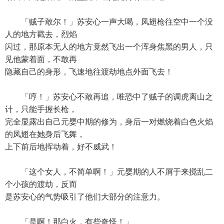
「贼子敢尔！」苏安心一声大喝，凤翅枪往空中一个没
人的地方戳去，烈焰
闪过，那原本无人的地方竟然飞出一个浑身焦黑的男人，只
见他蒙着面，不敢再
隐藏自己的身形，飞速地往渡劫地点外面飞去！
「哼！」苏安心不敢再追，唯恐中了贼子的调虎离山之
计，只能手握长枪，
完全显露出自己元婴中期的修为，身后一对燃烧着白色火焰
的凤翅在她身后飞舞，
上下前后地挥动着，好不威武！
「这个女人，不简单啊！」元婴期的人不屑于来搅乱二
个小孩的渡劫，反而
是苏安心的气势吸引了他们大部分的注意力。
「是啊！那白火，有些奇怪！」