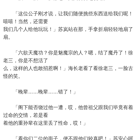
「这位公子刚才说，让我们随便挑些东西送给我们呢！
嘻嘻！当然，还需要
我们几个人给他玩玩！」苏岚站在那，手拿折扇轻轻地扇了
扇。
「六欲天魔功？你是魅魔宗的人？嗯，结了魔丹了！徐
老三，你是不想活了
么，这样的人也敢招惹啊！」海长老看了看徐老三，一脸古
怪的笑。
「晚辈……晚辈……错了！」
「阁下能否饶过他一遭，哎，他曾祖父跟我们毕竟有着
过命的交情，若是看
着他的重孙辈在这里丢了性命，哎！」
「看你们二位的面子，便不跟他们较真吧！」苏安心呵