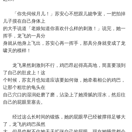
「你先伺候月儿！」苏安心不想跟儿媳争宠，一把拍掉
儿子摸在自己身体上
的大手说道「老娘知道你喜欢什么样的刺激！」说完，她一
挥手，龙飞的一具分
身就从他身上飞出，苏安心再一挥手，那具分身就变成了龙
啸天的模样！
龙飞果然刺激到不行，鸡巴昂起得高高地，简直要顶到
了自己的肚皮上！这
个时候，苏玄月也知道应该要如何做，她牵着相公的鸡巴，
让那个粗壮的龟头在
自己穴口的湿润处磨了磨，沾染上了她滑腻的淫水，然后往
自己的屁眼里塞去。
经过这么长时间的锻炼，她的屁眼早已经被撑得足够大
了，龙飞的鸡巴虽然
大，但是也耐不住她天天扩张自己的屁眼，现在她睡觉都会