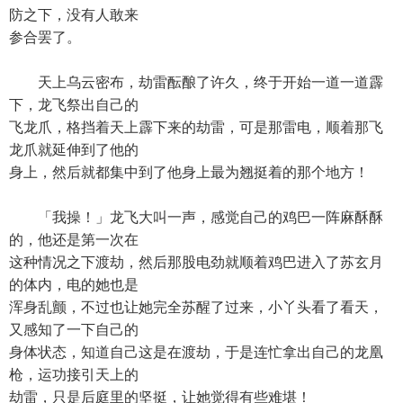
防之下，没有人敢来
参合罢了。
天上乌云密布，劫雷酝酿了许久，终于开始一道一道霹
下，龙飞祭出自己的
飞龙爪，格挡着天上霹下来的劫雷，可是那雷电，顺着那飞
龙爪就延伸到了他的
身上，然后就都集中到了他身上最为翘挺着的那个地方！
「我操！」龙飞大叫一声，感觉自己的鸡巴一阵麻酥酥
的，他还是第一次在
这种情况之下渡劫，然后那股电劲就顺着鸡巴进入了苏玄月
的体内，电的她也是
浑身乱颤，不过也让她完全苏醒了过来，小丫头看了看天，
又感知了一下自己的
身体状态，知道自己这是在渡劫，于是连忙拿出自己的龙凰
枪，运功接引天上的
劫雷，只是后庭里的坚挺，让她觉得有些难堪！