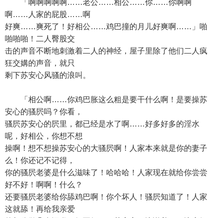
「啊啊啊啊啊……老公……相公……你……你啊啊
啊……人家的屁股……啊
好爽……爽死了！好相公……鸡巴撞的月儿好爽啊……」啪
啪啪啪！二人臀股交
击的声音不断地刺激着二人的神经，屋子里除了他们二人疯
狂交媾的声音，就只
剩下苏安心风骚的浪叫。
「相公啊……你鸡巴胀这么粗是要干什么啊！是要操苏
安心的骚屄吗？你看，
骚屄苏安心的屄里，都已经是水了啊……好多好多的淫水
呢，好相公，你想不想
操啊！想不想操苏安心的大骚屄啊！人家本来就是你的妻子
么！你还记不记得，
你的骚屄老婆是什么滋味了！哈哈哈！人家现在就给你尝尝
好不好！啊啊！什么？
还要骚屄老婆给你舔鸡巴啊！你个坏人！骚屄知道了！人家
这就舔！再给我亲爱