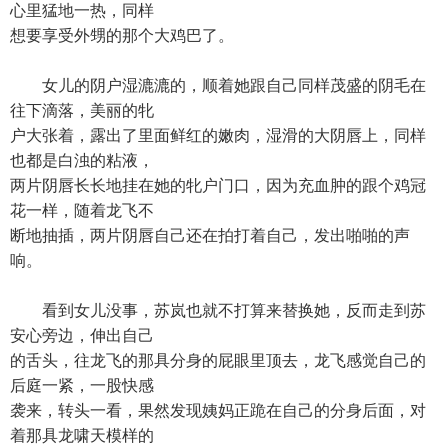
心里猛地一热，同样
想要享受外甥的那个大鸡巴了。
女儿的阴户湿漉漉的，顺着她跟自己同样茂盛的阴毛在
往下滴落，美丽的牝
户大张着，露出了里面鲜红的嫩肉，湿滑的大阴唇上，同样
也都是白浊的粘液，
两片阴唇长长地挂在她的牝户门口，因为充血肿的跟个鸡冠
花一样，随着龙飞不
断地抽插，两片阴唇自己还在拍打着自己，发出啪啪的声
响。
看到女儿没事，苏岚也就不打算来替换她，反而走到苏
安心旁边，伸出自己
的舌头，往龙飞的那具分身的屁眼里顶去，龙飞感觉自己的
后庭一紧，一股快感
袭来，转头一看，果然发现姨妈正跪在自己的分身后面，对
着那具龙啸天模样的