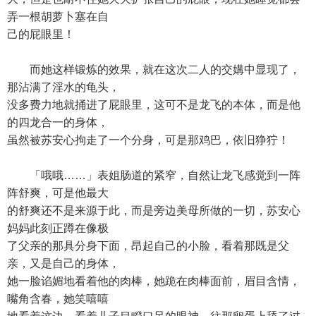
弄一根胡萝卜塞在自
己的屁眼里！
而她这样锻炼的效果，就在这次二人的交媾中显现了，
那沾满了淫水的龟头，
没多费力地就捅进了屁眼里，这可不是龙飞的本体，而是他
的四龙合一的身体，
虽然被苏安心拘走了一个分身，可是那鸡巴，依旧狰狞！
「哦哦……」表姐肠道的紧窄，自然让龙飞感觉到一阵
阵舒爽，可是他最大
的舒爽还不是来源于此，而是旁边美母所做的一切，苏安心
妈妈此刻正蹲在像极
了父亲的那具分身下面，昂起自己的小脸，看着那既是父
亲，又是自己的身体，
她一脸谄媚地看着他的肉棒，她跪在肉棒面前，眉目含情，
嘴角含春，她笑嘻嘻