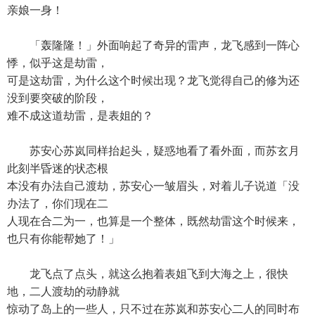
亲娘一身！
「轰隆隆！」外面响起了奇异的雷声，龙飞感到一阵心
悸，似乎这是劫雷，
可是这劫雷，为什么这个时候出现？龙飞觉得自己的修为还
没到要突破的阶段，
难不成这道劫雷，是表姐的？
苏安心苏岚同样抬起头，疑惑地看了看外面，而苏玄月
此刻半昏迷的状态根
本没有办法自己渡劫，苏安心一皱眉头，对着儿子说道「没
办法了，你们现在二
人现在合二为一，也算是一个整体，既然劫雷这个时候来，
也只有你能帮她了！」
龙飞点了点头，就这么抱着表姐飞到大海之上，很快
地，二人渡劫的动静就
惊动了岛上的一些人，只不过在苏岚和苏安心二人的同时布