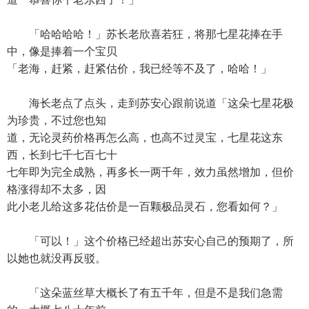
「哈哈哈哈！」苏长老欣喜若狂，将那七星花捧在手
中，像是捧着一个宝贝
「老海，赶紧，赶紧估价，我已经等不及了，哈哈！」
海长老点了点头，走到苏安心跟前说道「这朵七星花极
为珍贵，不过您也知
道，无论灵药价格再怎么高，也高不过灵宝，七星花这东
西，长到七千七百七十
七年即为完全成熟，再多长一两千年，效力虽然增加，但价
格涨得却不太多，因
此小老儿给这多花估价是一百颗极品灵石，您看如何？」
「可以！」这个价格已经超出苏安心自己的预期了，所
以她也就没再反驳。
「这朵蓝丝草大概长了有五千年，但是不是我们急需