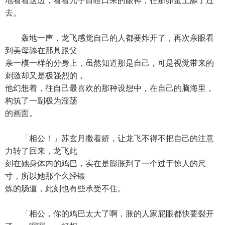
地看着这边，看着儿子目瞪口呆的眼神，往那卵蛋上舔了过
去。
轰地一声，龙飞感觉自己的人都要炸开了，再次亲眼看
到美母舔在那具跟父
亲一模一样的分身上，虽然知道那是自己，可是视觉带来的
刺激却又是极强烈的，
他幻想着，往自己最喜欢的那种设想中，在自己的脑海里，
构筑了一副极为淫荡
的画面。
「相公！」苏玄月撒着娇，让龙飞不得不把自己的注意
力转了回来，龙飞此
刻在她身体内的鸡巴，实在是膨胀到了一个过于惊人的尺
寸，所以她那个久经锻
炼的肠道，此刻也有些承受不住。
「相公，你的鸡巴太大了啊，胀的人家屁眼都快要裂开