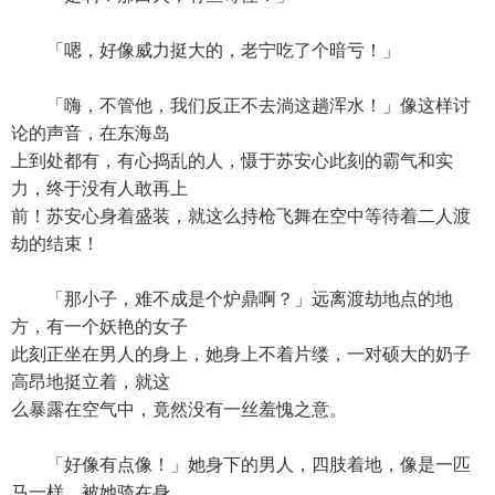
「嗯，好像威力挺大的，老宁吃了个暗亏！」
「嗨，不管他，我们反正不去淌这趟浑水！」像这样讨
论的声音，在东海岛
上到处都有，有心捣乱的人，慑于苏安心此刻的霸气和实
力，终于没有人敢再上
前！苏安心身着盛装，就这么持枪飞舞在空中等待着二人渡
劫的结束！
「那小子，难不成是个炉鼎啊？」远离渡劫地点的地
方，有一个妖艳的女子
此刻正坐在男人的身上，她身上不着片缕，一对硕大的奶子
高昂地挺立着，就这
么暴露在空气中，竟然没有一丝羞愧之意。
「好像有点像！」她身下的男人，四肢着地，像是一匹
马一样，被她骑在身