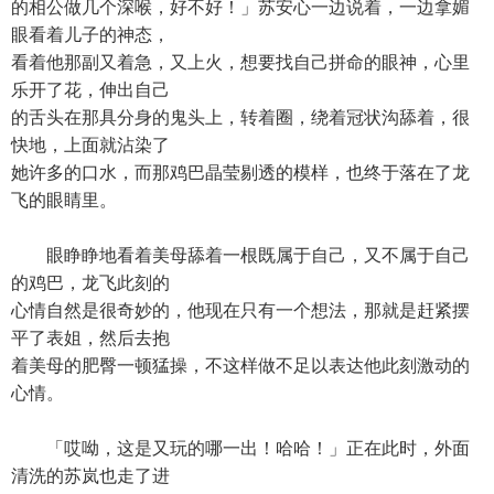
的相公做几个深喉，好不好！」苏安心一边说着，一边拿媚
眼看着儿子的神态，
看着他那副又着急，又上火，想要找自己拼命的眼神，心里
乐开了花，伸出自己
的舌头在那具分身的鬼头上，转着圈，绕着冠状沟舔着，很
快地，上面就沾染了
她许多的口水，而那鸡巴晶莹剔透的模样，也终于落在了龙
飞的眼睛里。
眼睁睁地看着美母舔着一根既属于自己，又不属于自己
的鸡巴，龙飞此刻的
心情自然是很奇妙的，他现在只有一个想法，那就是赶紧摆
平了表姐，然后去抱
着美母的肥臀一顿猛操，不这样做不足以表达他此刻激动的
心情。
「哎呦，这是又玩的哪一出！哈哈！」正在此时，外面
清洗的苏岚也走了进