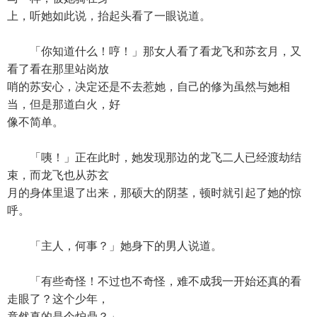
上，听她如此说，抬起头看了一眼说道。
「你知道什么！哼！」那女人看了看龙飞和苏玄月，又
看了看在那里站岗放
哨的苏安心，决定还是不去惹她，自己的修为虽然与她相
当，但是那道白火，好
像不简单。
「咦！」正在此时，她发现那边的龙飞二人已经渡劫结
束，而龙飞也从苏玄
月的身体里退了出来，那硕大的阴茎，顿时就引起了她的惊
呼。
「主人，何事？」她身下的男人说道。
「有些奇怪！不过也不奇怪，难不成我一开始还真的看
走眼了？这个少年，
竟然真的是个炉鼎？」