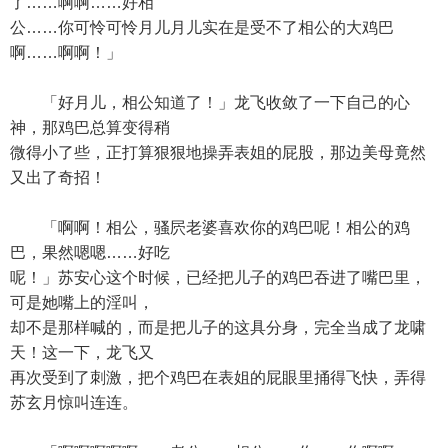
了……啊啊……好相
公……你可怜可怜月儿月儿实在是受不了相公的大鸡巴
啊……啊啊！」
「好月儿，相公知道了！」龙飞收敛了一下自己的心
神，那鸡巴总算变得稍
微得小了些，正打算狠狠地操弄表姐的屁股，那边美母竟然
又出了奇招！
「啊啊！相公，骚屄老婆喜欢你的鸡巴呢！相公的鸡
巴，果然嗯嗯……好吃
呢！」苏安心这个时候，已经把儿子的鸡巴吞进了嘴巴里，
可是她嘴上的淫叫，
却不是那样喊的，而是把儿子的这具分身，完全当成了龙啸
天！这一下，龙飞又
再次受到了刺激，把个鸡巴在表姐的屁眼里捅得飞快，弄得
苏玄月惊叫连连。