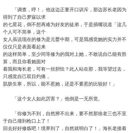
「调查，哼！」他这边正要开口训斥，那边苏长老因为
得到了自己梦寐以求
的七星花，倒不想再难为好友的徒弟，于是插嘴说道「这几
个人可不简单，这个
女人虽说现在的修为是元婴中期，可是我感觉她的实力并不
仅仅只是表面看起来
的这样简单，至少同等修为的我对上她，不敢说自己能有胜
算，而且你看她面对
着我和海长老，可有一丝胆怯？此人站在那，我等望过去，
只感觉自己双目灼痛，
肌肤生寒，所以，能不惹她，还是不要惹的比较好！」
「这个女人如此厉害？」他倒是一无所觉。
「你修为不到，自然辨不出来，要不然那徐老三也不至
于自己撞到枪口上了！
回去好好修炼吧！境界到了，自然就明白了！」海长老接着