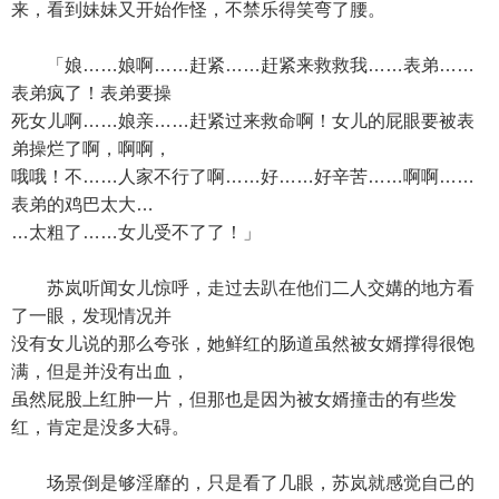
来，看到妹妹又开始作怪，不禁乐得笑弯了腰。
「娘……娘啊……赶紧……赶紧来救救我……表弟……
表弟疯了！表弟要操
死女儿啊……娘亲……赶紧过来救命啊！女儿的屁眼要被表
弟操烂了啊，啊啊，
哦哦！不……人家不行了啊……好……好辛苦……啊啊……
表弟的鸡巴太大…
…太粗了……女儿受不了了！」
苏岚听闻女儿惊呼，走过去趴在他们二人交媾的地方看
了一眼，发现情况并
没有女儿说的那么夸张，她鲜红的肠道虽然被女婿撑得很饱
满，但是并没有出血，
虽然屁股上红肿一片，但那也是因为被女婿撞击的有些发
红，肯定是没多大碍。
场景倒是够淫靡的，只是看了几眼，苏岚就感觉自己的