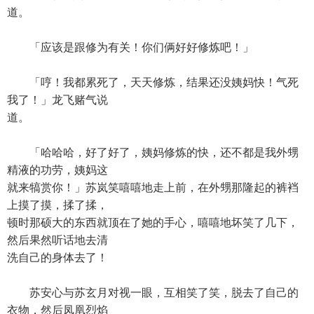
道。
「应该是跟修为有关！你们俩好好修炼吧！」
「哼！我都累死了，天天修炼，结果还没姨妈快！气死
我了！」龙飞赌气说
道。
「哈哈哈，好了好了，姨妈修炼的快，还不都是我外甥
精液的功劳，姨妈这
就来犒赏你！」苏岚笑嘻嘻地走上前，在外甥那隆起的裤裆
上摸了摸，揉了揉，
顿时那硕大的东西就顶在了她的手心，嘻嘻地坏笑了几下，
然后果然听话地去清
洗自己的身体去了！
苏安心与苏玄月对视一眼，互相笑了笑，脱去了自己的
衣物，然后凤凰烈焰