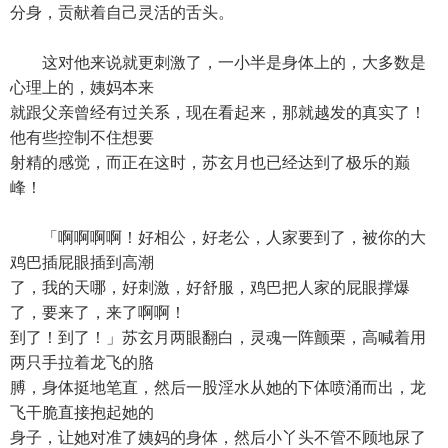
分身，贡献着自己灵活的舌头。
这对他来说就更刺激了，一小半是身体上的，大多数是
心理上的，姨妈本来
就跟父亲曾经有过关系，现在看起来，那就越发的真实了！
他有些控制不住想要
射精的感觉，而正在这时，苏玄月也已经达到了极乐的巅
峰！
「啊啊啊啊！好相公，好老公，人家要到了，被你的大
鸡巴插屁眼插到高潮
了，我的天哪，好刺激，好舒服，鸡巴把人家的屁眼撑爆
了，要来了，来了啊啊！
到了！到了！」苏玄月两眼翻白，灵魂一阵颤栗，高喊着用
两只手拉着龙飞的胳
膊，身体挺地笔直，然后一股淫水从她的下体喷涌而出，龙
飞干脆直接抱起她的
身子，让她对准了姨妈的身体，然后小丫头不管不顾地尿了