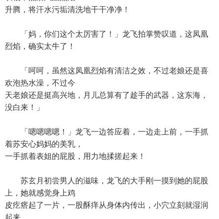
升腾，将汗水污垢清洗地干干净净！
「妈，你们这个太厉害了！」龙飞拍掌赞叹道，这凤凰
烈焰，确实太牛了！
「呵呵，虽然这凤凰烈焰有清洁之效，不过老娘还是喜
欢泡热水澡，不过今
天老娘还是挺高兴地，月儿总算有了趁手的武器，这东海，
没白来！」
「嗯嗯嗯嗯！」龙飞一边答应着，一边走上前，一手抓
着苏安心妈妈的美乳，
一手抓着表姐的屁股，用力地揉搓起来！
苏玄月初尝男人的滋味，龙飞的大手刚一摸到她的屁股
上，她就感觉身上鸡
皮疙瘩起了一片，一股酥痒从身体内传出，小穴立刻就湿润
起来。