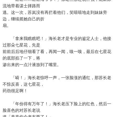
流地带着谋士择路而
逃。这一次，苏岚没有再拦着他们，笑嘻嘻地走到妹妹旁
边，继续摇她自己的折
扇。
「拿来我瞧瞧吧！」海长老才是专业的鉴定人士，他接
过那朵七星花，先是
前前后后地仔细看了看，再闻一闻，嗅一嗅，最后在七星花
的底部掐了一下，将
渗出来的一点汁液放到了嘴里。
「嗬！」海长老惊呼一声，一张脸涨的通红，那苏长老
不惊反喜，这七星花，
药劲很足啊！
「年份得有万年了！」海长老压下脸上的红色，然后一
脸喜色的对苏长老说
道「恭喜你个老东西了！」