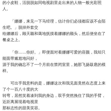
的小皮鞋，活脱脱如同电视剧里走出来的人物一般光彩照
人。
「娜娜，来见一下马经理，估计你们必须都应该不会陌
生吧。」脱掉外套交
给娜娜后，顾天颖和蔼地抚摸着娜娜的额头，然后便坐在了
餐桌之上。
「你……你好。」即便面对着娜娜可爱的容颜，我却只
能面带尴尬地问好，
源于我的确忘不了一个月前在禁闭室里，她那飞扬跋扈的模
样。
可出乎我意料的是，娜娜这次和我见面竟然在态度上来
了个一百八十度的大
转弯，居然笑着凑到我的身边，双手突然挽住了我的手臂，
近距离展现着电视里
那标志性的甜美笑容。