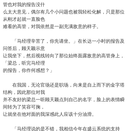
管也对我的报告没什
么太大意见，偶尔有几个小问题也被我轻松化解，只是那位
从刚才起就一直脸色
难看的高管，对我依然是一副充满敌意的样子。
「马经理辛苦了，你先请坐。」在长达一小时的报告及
问答后，顾天颖示意
让我坐下，然后视线转向了那位始终面露敌意的高管身上，
「梁总，听完马经理
的报告，你作何感想？」
在我国，无论官场还是职场，向来是自上而下的金字塔
结构，因此那位对我
并不友好的梁总一听顾天颖点到自己的名字，脸上的表情瞬
间转为了笑容可掬，
让就坐在他对面的我深感此人应该十分油滑。
「马经理说的是不错，我相信今年在盛云系统的支持