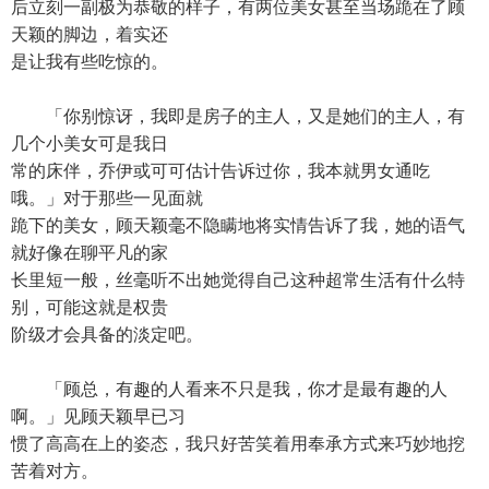
后立刻一副极为恭敬的样子，有两位美女甚至当场跪在了顾
天颖的脚边，着实还
是让我有些吃惊的。
「你别惊讶，我即是房子的主人，又是她们的主人，有
几个小美女可是我日
常的床伴，乔伊或可可估计告诉过你，我本就男女通吃
哦。」对于那些一见面就
跪下的美女，顾天颖毫不隐瞒地将实情告诉了我，她的语气
就好像在聊平凡的家
长里短一般，丝毫听不出她觉得自己这种超常生活有什么特
别，可能这就是权贵
阶级才会具备的淡定吧。
「顾总，有趣的人看来不只是我，你才是最有趣的人
啊。」见顾天颖早已习
惯了高高在上的姿态，我只好苦笑着用奉承方式来巧妙地挖
苦着对方。