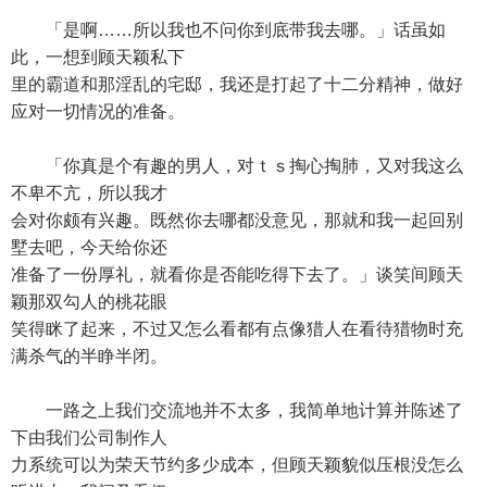
「是啊……所以我也不问你到底带我去哪。」话虽如
此，一想到顾天颖私下
里的霸道和那淫乱的宅邸，我还是打起了十二分精神，做好
应对一切情况的准备。
「你真是个有趣的男人，对ｔｓ掏心掏肺，又对我这么
不卑不亢，所以我才
会对你颇有兴趣。既然你去哪都没意见，那就和我一起回别
墅去吧，今天给你还
准备了一份厚礼，就看你是否能吃得下去了。」谈笑间顾天
颖那双勾人的桃花眼
笑得眯了起来，不过又怎么看都有点像猎人在看待猎物时充
满杀气的半睁半闭。
一路之上我们交流地并不太多，我简单地计算并陈述了
下由我们公司制作人
力系统可以为荣天节约多少成本，但顾天颖貌似压根没怎么