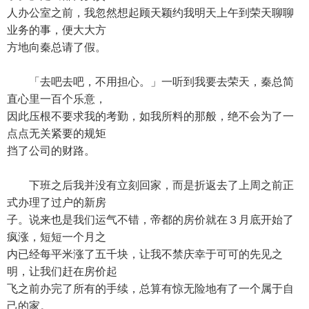
人办公室之前，我忽然想起顾天颖约我明天上午到荣天聊聊
业务的事，便大大方
方地向秦总请了假。
「去吧去吧，不用担心。」一听到我要去荣天，秦总简
直心里一百个乐意，
因此压根不要求我的考勤，如我所料的那般，绝不会为了一
点点无关紧要的规矩
挡了公司的财路。
下班之后我并没有立刻回家，而是折返去了上周之前正
式办理了过户的新房
子。说来也是我们运气不错，帝都的房价就在３月底开始了
疯涨，短短一个月之
内已经每平米涨了五千块，让我不禁庆幸于可可的先见之
明，让我们赶在房价起
飞之前办完了所有的手续，总算有惊无险地有了一个属于自
己的家。