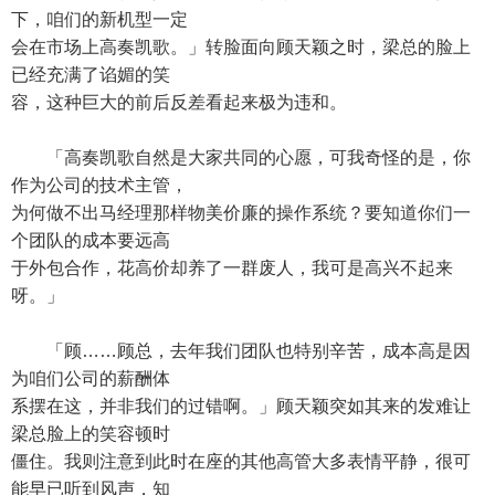
下，咱们的新机型一定
会在市场上高奏凯歌。」转脸面向顾天颖之时，梁总的脸上
已经充满了谄媚的笑
容，这种巨大的前后反差看起来极为违和。
「高奏凯歌自然是大家共同的心愿，可我奇怪的是，你
作为公司的技术主管，
为何做不出马经理那样物美价廉的操作系统？要知道你们一
个团队的成本要远高
于外包合作，花高价却养了一群废人，我可是高兴不起来
呀。」
「顾……顾总，去年我们团队也特别辛苦，成本高是因
为咱们公司的薪酬体
系摆在这，并非我们的过错啊。」顾天颖突如其来的发难让
梁总脸上的笑容顿时
僵住。我则注意到此时在座的其他高管大多表情平静，很可
能早已听到风声，知