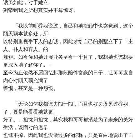
话虽如此，对于她立
刻猜到我之所想其实并不算惊讶。
「我以前听乔姐说过，自己和她接触中也察觉到，这个
顾天颖本就多疑，所
以特别重视手下人的忠诚，因此才给自己的别墅立下了「主
人、仆人和客人」的
规矩。如今你和她开展业务至今一个月了，我想她也该想要
更深入地了解你了。」
至今为止依然不愿回忆起那段陪伴富豪的日子，让可可发自
内心对顾天颖充满了
警惕，甚至是一种怨恨。
「无论如何我都该去闯一闯，而且也好久没见过乔姐
了，要是能看看她就更
好了。」担忧归担忧，其实我和可可都清楚为了未来的美好
生活，该面对的迟早
也逃不掉。因此我也没做过多的解释，只是直白地说出了自