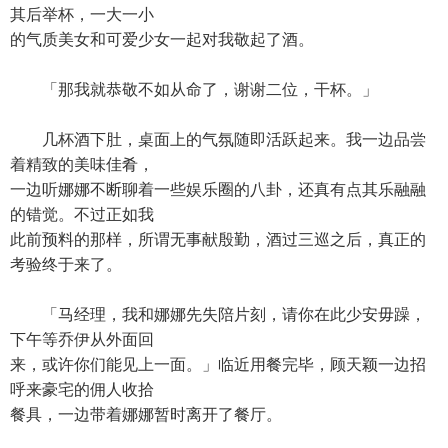
其后举杯，一大一小
的气质美女和可爱少女一起对我敬起了酒。
「那我就恭敬不如从命了，谢谢二位，干杯。」
几杯酒下肚，桌面上的气氛随即活跃起来。我一边品尝
着精致的美味佳肴，
一边听娜娜不断聊着一些娱乐圈的八卦，还真有点其乐融融
的错觉。不过正如我
此前预料的那样，所谓无事献殷勤，酒过三巡之后，真正的
考验终于来了。
「马经理，我和娜娜先失陪片刻，请你在此少安毋躁，
下午等乔伊从外面回
来，或许你们能见上一面。」临近用餐完毕，顾天颖一边招
呼来豪宅的佣人收拾
餐具，一边带着娜娜暂时离开了餐厅。