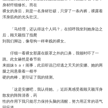
身材纤细修长。而在
裸女的身后，则是一名身材壮硕，只穿了一条内裤，裸露着
浑身筋肉的光头壮汉。
「马经理，还认得这个人吗？」在招呼我坐到她身边之
后，顾天颖指了指爬
到我们脚边，像母狗一样卑贱的裸女。
仔细一看裸女那露在眼罩之外的口鼻，我顿时吓了一
跳。此女赫然是春节前
来姐妹ｂａｒ闹事，此后听说已经逃之夭夭的安娜。她的两
腿之间悬垂着一根半
硬的肉棒，更印证了我的猜测。
「这是安娜吧，我认得她。」近距离感受着顾天颖浑身
散发的阵阵清香，药
性的作用下我只能尽力保持头脑的清醒，努力用正常的语气
回应道。