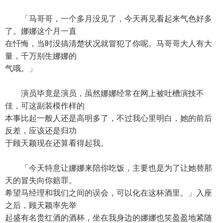
「马哥哥，一个多月没见了，今天再见看起来气色好多
了。娜娜这个月一直
在忏悔，当时没搞清楚状况就冒犯了你呢。马哥哥大人有大
量，千万别生娜娜的
气哦。」
演员毕竟是演员，虽然娜娜经常在网上被吐槽演技不
佳，可这副装模作样的
本事比起一般人还是高明多了，不过我心里明白，她的前后
反差，应该还是归功
于顾天颖现在还算看得起我。
「今天特意让娜娜来陪你吃饭，主要也是为了让她替那
天的冒失向你赔罪。
希望马经理和我们之间的误会，可以化在这杯酒里。」入座
之后，顾天颖率先举
起盛有名贵红酒的酒杯，坐在我身边的娜娜也笑盈盈地紧随