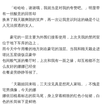
「哈哈哈，谢谢哦，我就当是对我的夸赞吧。」明显带
有一丝酸意的回答却
换来了顾天颖爽朗的笑声，再一次让我意识到这的确是个让
人无法摸透的女人。
豪宅的一层主要为外围们接客使用，上次关我的禁闭室
位于地下车库的边上，
而今天中午用餐的地方则在豪宅的顶层。当我和顾天颖走进
堪比五星级饭店豪华
包间般气派的餐厅时，上次和我有一面之缘，却互相都不怎
么友好的娜娜已经坐
在餐桌旁静静等候了。
「天颖姐回来啦，三天没见真是想死人家啦。」不愧是
宅男偶像，今天的娜
娜依旧梳着标志的双马尾，身上穿着精致的红色小短裙，白
色的长筒袜下是鲜艳