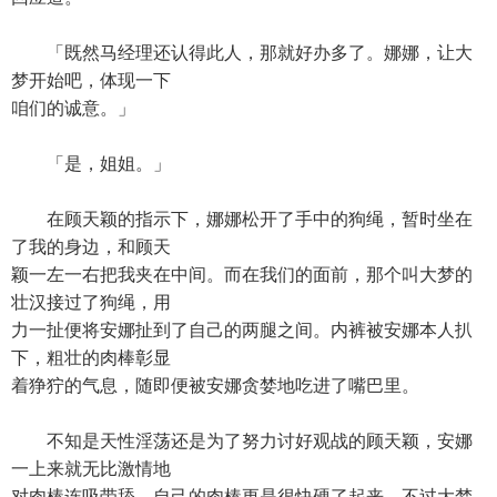
「既然马经理还认得此人，那就好办多了。娜娜，让大
梦开始吧，体现一下
咱们的诚意。」
「是，姐姐。」
在顾天颖的指示下，娜娜松开了手中的狗绳，暂时坐在
了我的身边，和顾天
颖一左一右把我夹在中间。而在我们的面前，那个叫大梦的
壮汉接过了狗绳，用
力一扯便将安娜扯到了自己的两腿之间。内裤被安娜本人扒
下，粗壮的肉棒彰显
着狰狞的气息，随即便被安娜贪婪地吃进了嘴巴里。
不知是天性淫荡还是为了努力讨好观战的顾天颖，安娜
一上来就无比激情地
对肉棒连吸带舔，自己的肉棒更是很快硬了起来。不过大梦