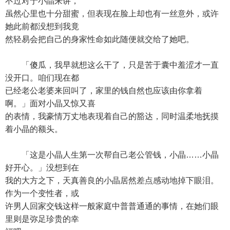
不过对于小晶来讲，
虽然心里也十分甜蜜，但表现在脸上却也有一丝意外，或许
她此前都没想到我竟
然轻易会把自己的身家性命如此随便就交给了她吧。
「傻瓜，我早就想这么干了，只是苦于囊中羞涩才一直
没开口。咱们现在都
已经老公老婆来回叫了，家里的钱自然也应该由你拿着
啊。」面对小晶又惊又喜
的表情，我豪情万丈地表现着自己的豁达，同时温柔地抚摸
着小晶的额头。
「这是小晶人生第一次帮自己老公管钱，小晶……小晶
好开心。」没想到在
我的大方之下，天真善良的小晶居然差点感动地掉下眼泪。
作为一个变性者，或
许男人回家交钱这样一般家庭中普普通通的事情，在她们眼
里则是弥足珍贵的幸