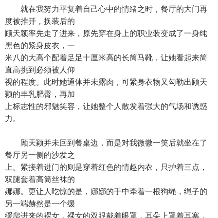
就在我努力平复着自己心中的情绪之时，餐厅的大门再
度被推开，换装后的
顾天颖率先走了进来，原先穿在身上的职业装变成了一身纯
黑色的紧身皮衣，一
米八的大高个配着足足十厘米高的长筒马靴，让她看起来简
直高挑到必须被人仰
视的程度。此时她通体并未露肉，可紧身衣物又勾勒出顾天
颖的丰乳肥臀，再加
上标志性的邪魅笑容，让她整个人散发着强大的气场和诱惑
力。
顾天颖并未回到餐桌边，而是对我微微一笑后就坐在了
餐厅另一侧的沙发之
上。紧接着进门的则是穿着红色的情趣内衣，只护着三点，
双腿套着高筒丝袜的
娜娜。更让人吃惊的是，娜娜的手中牵着一根狗绳，绳子的
另一端赫然是一个缓
缓爬进来的裸女，裸女的双眼戴着眼罩，耳朵上罩着耳塞，