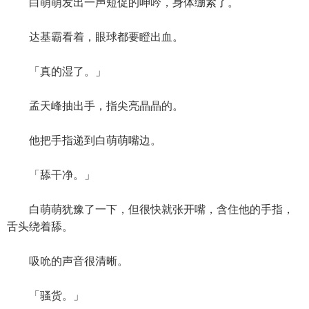
白萌萌发出一声短促的呻吟，身体绷紧了。
达基霸看着，眼球都要瞪出血。
「真的湿了。」
孟天峰抽出手，指尖亮晶晶的。
他把手指递到白萌萌嘴边。
「舔干净。」
白萌萌犹豫了一下，但很快就张开嘴，含住他的手指，
舌头绕着舔。
吸吮的声音很清晰。
「骚货。」