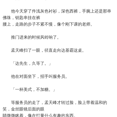
他今天穿了件浅灰色衬衫，深色西裤，手腕上还是那串
佛珠，钥匙串挂在裤
腰上，走路的步子不紧不慢，像个刚下课的老师。
推门进来的时候风铃响了。
孟天峰扫了一眼，径直走向达基霸这桌。
「达先生，久等了。」
他在对面坐下，招手叫服务员。
「一杯美式，不加糖。」
等服务员的走了，孟天峰才转过脸，脸上带着温和的
笑，金丝眼镜后面的眼
睛微微眯着，像在打量什么有趣的东西。