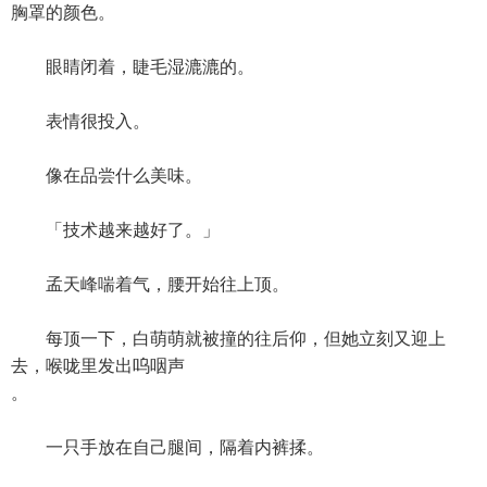
胸罩的颜色。
眼睛闭着，睫毛湿漉漉的。
表情很投入。
像在品尝什么美味。
「技术越来越好了。」
孟天峰喘着气，腰开始往上顶。
每顶一下，白萌萌就被撞的往后仰，但她立刻又迎上
去，喉咙里发出呜咽声
。
一只手放在自己腿间，隔着内裤揉。