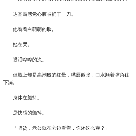
达基霸感觉心脏被捅了一刀。
他看着白萌萌的脸。
她在哭。
眼泪哗哗的流。
但脸上却是高潮般的红晕，嘴唇微张，口水顺着嘴角往
下淌。
身体在颤抖。
是快感的颤抖。
「骚货，老公就在旁边看着，你还这么爽？」