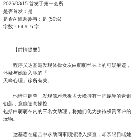
2026/03/15 首发于第一会所
是否首发：是
是否AI辅助参与：是 (50%)
字数：64,915 字
【前情提要】
程序员达基霸发现体操女友白萌萌丝袜上的可疑痕迹，
怀疑与她新入职的「
天峰心理」诊所有关。
他暗中调查，发现儒雅老板孟天峰持有一把诡异的青铜
钥匙，竟能随意操控
包括白萌萌在内的三名女助理，将她们化为接待权贵客户的
玩物。
达基霸在痛苦中求助同事顾清潜入探查，却亲眼目睹她