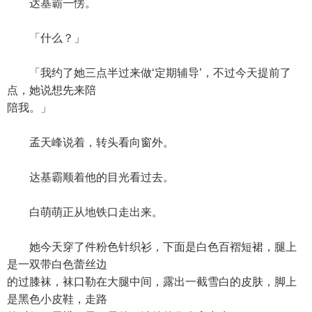
达基霸一愣。
「什么？」
「我约了她三点半过来做‘定期辅导’，不过今天提前了
点，她说想先来陪
陪我。」
孟天峰说着，转头看向窗外。
达基霸顺着他的目光看过去。
白萌萌正从地铁口走出来。
她今天穿了件粉色针织衫，下面是白色百褶短裙，腿上
是一双带白色蕾丝边
的过膝袜，袜口勒在大腿中间，露出一截雪白的皮肤，脚上
是黑色小皮鞋，走路