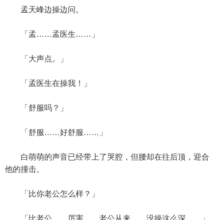
孟天峰边操边问。
「孟……孟医生……」
「大声点。」
「孟医生在操我！」
「舒服吗？」
「舒服……好舒服……」
白萌萌的声音已经带上了哭腔，但腰却在往后顶，迎合
他的撞击。
「比你老公怎么样？」
「比老公……厉害……老公从来……没操这么深……」