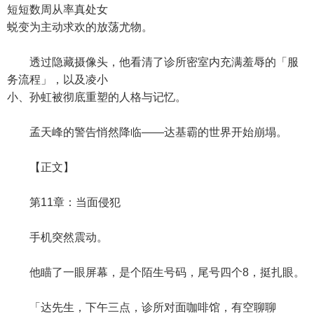
短短数周从率真处女
蜕变为主动求欢的放荡尤物。
透过隐藏摄像头，他看清了诊所密室内充满羞辱的「服
务流程」，以及凌小
小、孙虹被彻底重塑的人格与记忆。
孟天峰的警告悄然降临——达基霸的世界开始崩塌。
【正文】
第11章：当面侵犯
手机突然震动。
他瞄了一眼屏幕，是个陌生号码，尾号四个8，挺扎眼。
「达先生，下午三点，诊所对面咖啡馆，有空聊聊