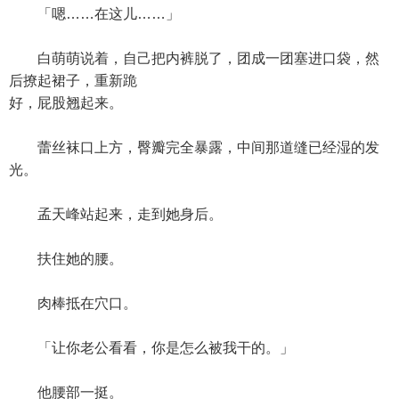
「嗯……在这儿……」
白萌萌说着，自己把内裤脱了，团成一团塞进口袋，然
后撩起裙子，重新跪
好，屁股翘起来。
蕾丝袜口上方，臀瓣完全暴露，中间那道缝已经湿的发
光。
孟天峰站起来，走到她身后。
扶住她的腰。
肉棒抵在穴口。
「让你老公看看，你是怎么被我干的。」
他腰部一挺。