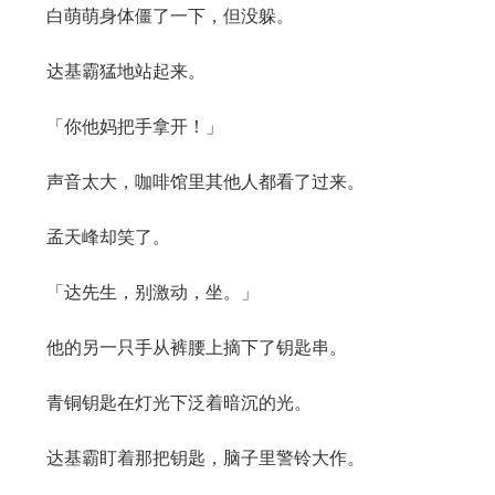
白萌萌身体僵了一下，但没躲。
达基霸猛地站起来。
「你他妈把手拿开！」
声音太大，咖啡馆里其他人都看了过来。
孟天峰却笑了。
「达先生，别激动，坐。」
他的另一只手从裤腰上摘下了钥匙串。
青铜钥匙在灯光下泛着暗沉的光。
达基霸盯着那把钥匙，脑子里警铃大作。