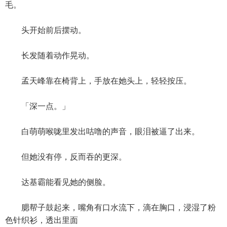
毛。
头开始前后摆动。
长发随着动作晃动。
孟天峰靠在椅背上，手放在她头上，轻轻按压。
「深一点。」
白萌萌喉咙里发出咕噜的声音，眼泪被逼了出来。
但她没有停，反而吞的更深。
达基霸能看见她的侧脸。
腮帮子鼓起来，嘴角有口水流下，滴在胸口，浸湿了粉
色针织衫，透出里面