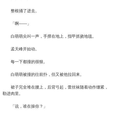
整根捅了进去。
「啊——」
白萌萌尖叫一声，手撑在地上，指甲抓挠地毯。
孟天峰开始动。
每一下都撞的很狠。
白萌萌被撞的往前扑，但又被他拉回来。
裙子完全堆在腰上，后背弓起，蕾丝袜随着动作绷紧，
勒进肉里。
「说，谁在操你？」