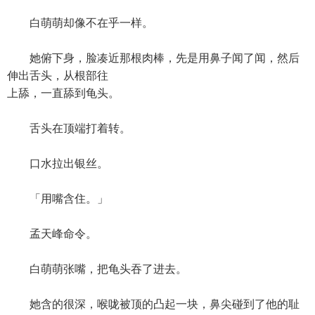
白萌萌却像不在乎一样。
她俯下身，脸凑近那根肉棒，先是用鼻子闻了闻，然后
伸出舌头，从根部往
上舔，一直舔到龟头。
舌头在顶端打着转。
口水拉出银丝。
「用嘴含住。」
孟天峰命令。
白萌萌张嘴，把龟头吞了进去。
她含的很深，喉咙被顶的凸起一块，鼻尖碰到了他的耻