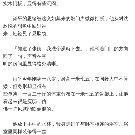
实木门板，显得有些沉闷。
肖平的思绪被这突如其来的敲门声微微打断，他从对沈
欣悦的想象中回过神
来，轻轻晃了晃脑袋。
「知道了张姨，我洗个澡就下去。」他朝着门口的方向
回了一句，声音在空
旷的房间里显得格外清晰。
肖平今年刚满十八岁，身高一米七五，在同龄人中不算
矮，但身形却显得有
些单薄。一百二十斤的体重分布在一米七五的骨架上，让他
看起来很是瘦弱，仿
佛一阵风就能吹倒似的。
他放下手中的水杯，转身走进了与卧室相连的浴室。浴
室里同样装修得一丝