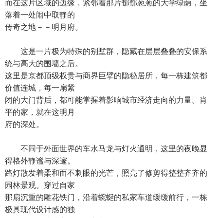
而在这片区域的边缘，紧邻着那片郁郁葱葱的大学绿荫，坐
落着一处闹中取静的
传奇之地－－明月府。
这是一片极为特殊的别墅群，隐藏在层层叠叠的安保系
统与高大的围墙之后。
这里是京都顶级权贵与商界巨擘的隐秘居所，每一栋建筑都
价值连城，每一扇紧
闭的大门背后，都可能掌握着影响城市经济走向的力量。肖
平的家，就在这明月
府的深处。
不同于外面世界的车水马龙与灯火通明，这里的夜晚显
得格外静谧与深邃。
路灯散发着柔和而不刺眼的光芒，照亮了修剪得整整齐齐的
园林景观。穿过自家
那扇沉重的雕花铁门，沿着蜿蜒的私家车道缓缓前行，一栋
极具现代设计感的独