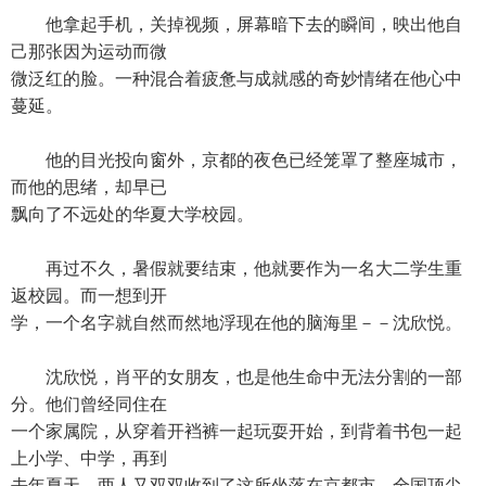
他拿起手机，关掉视频，屏幕暗下去的瞬间，映出他自
己那张因为运动而微
微泛红的脸。一种混合着疲惫与成就感的奇妙情绪在他心中
蔓延。
他的目光投向窗外，京都的夜色已经笼罩了整座城市，
而他的思绪，却早已
飘向了不远处的华夏大学校园。
再过不久，暑假就要结束，他就要作为一名大二学生重
返校园。而一想到开
学，一个名字就自然而然地浮现在他的脑海里－－沈欣悦。
沈欣悦，肖平的女朋友，也是他生命中无法分割的一部
分。他们曾经同住在
一个家属院，从穿着开裆裤一起玩耍开始，到背着书包一起
上小学、中学，再到
去年夏天，两人又双双收到了这所坐落在京都市、全国顶尖