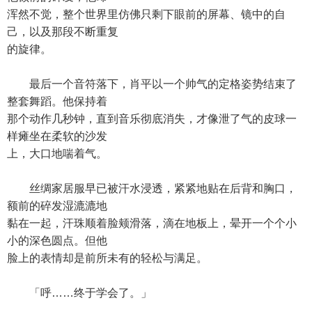
浑然不觉，整个世界里仿佛只剩下眼前的屏幕、镜中的自
己，以及那段不断重复
的旋律。
最后一个音符落下，肖平以一个帅气的定格姿势结束了
整套舞蹈。他保持着
那个动作几秒钟，直到音乐彻底消失，才像泄了气的皮球一
样瘫坐在柔软的沙发
上，大口地喘着气。
丝绸家居服早已被汗水浸透，紧紧地贴在后背和胸口，
额前的碎发湿漉漉地
黏在一起，汗珠顺着脸颊滑落，滴在地板上，晕开一个个小
小的深色圆点。但他
脸上的表情却是前所未有的轻松与满足。
「呼……终于学会了。」