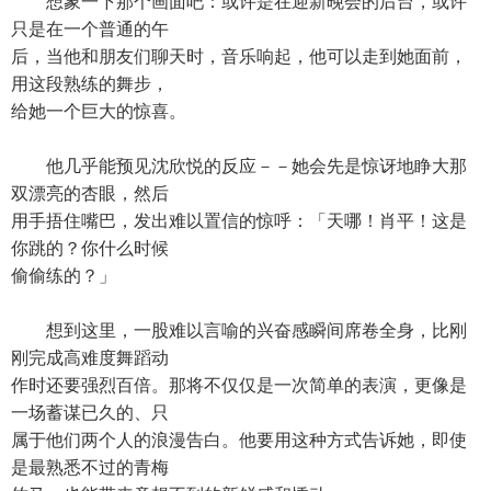
想象一下那个画面吧：或许是在迎新晚会的后台，或许
只是在一个普通的午
后，当他和朋友们聊天时，音乐响起，他可以走到她面前，
用这段熟练的舞步，
给她一个巨大的惊喜。
他几乎能预见沈欣悦的反应－－她会先是惊讶地睁大那
双漂亮的杏眼，然后
用手捂住嘴巴，发出难以置信的惊呼：「天哪！肖平！这是
你跳的？你什么时候
偷偷练的？」
想到这里，一股难以言喻的兴奋感瞬间席卷全身，比刚
刚完成高难度舞蹈动
作时还要强烈百倍。那将不仅仅是一次简单的表演，更像是
一场蓄谋已久的、只
属于他们两个人的浪漫告白。他要用这种方式告诉她，即使
是最熟悉不过的青梅