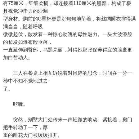
有75厘米，纤细柔韧，却连接着110厘米的翘臀，构成了极
具视觉冲击力的沙漏
型身材。胸前的G罩杯更是沉甸甸地坠着，将丝绸睡衣撑得满
满当当，随着呼吸
微微起伏，散发着一种惊心动魄的母性魅力。一头大波浪般
的长发如瀑布般垂落，
一直延伸到臀部，乌黑亮丽，衬得她那张保养得宜的脸庞更
加白皙动人。
三人在餐桌上相互诉说着对肖婷的思念，时间在一分一
秒中不知不觉地过去
了。
咔哧。
突然，别墅大门处传来一声轻微的响动。紧接着，房门
把手转动了一下，厚
重的雕花大门被缓缓推开。