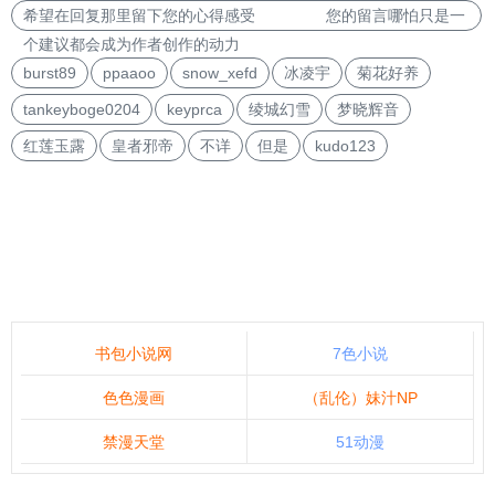
希望在回复那里留下您的心得感受 您的留言哪怕只是一
个建议都会成为作者创作的动力
burst89
ppaaoo
snow_xefd
冰凌宇
菊花好养
tankeyboge0204
keyprca
绫城幻雪
梦晓辉音
红莲玉露
皇者邪帝
不详
但是
kudo123
书包小说网
7色小说
色色漫画
（乱伦）妹汁NP
禁漫天堂
51动漫