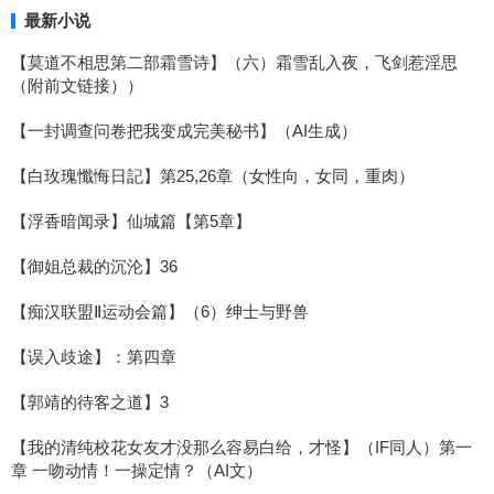
最新小说
【莫道不相思第二部霜雪诗】（六）霜雪乱入夜，飞剑惹淫思
（附前文链接））
【一封调查问卷把我变成完美秘书】（AI生成）
【白玫瑰懺悔日記】第25,26章（女性向，女同，重肉）
【浮香暗闻录】仙城篇【第5章】
【御姐总裁的沉沦】36
【痴汉联盟Ⅱ运动会篇】（6）绅士与野兽
【误入歧途】：第四章
【郭靖的待客之道】3
【我的清纯校花女友才没那么容易白给，才怪】（IF同人）第一
章 一吻动情！一操定情？（AI文）