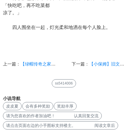
「快吃吧，再不吃菜都
凉了。」
四人围坐在一起，灯光柔和地洒在每个人脸上。
上一篇：
【绿帽传奇之家的沦陷】（第三章）
下一篇：
【小保姆】旧文改写
ss5414006
小说导航
皮皮夏
会有多种奖励
奖励丰厚
请为您喜欢的作者加油吧！ 认真回复交流
请点击页面右边的小手图标支持楼主。 阅读文章后