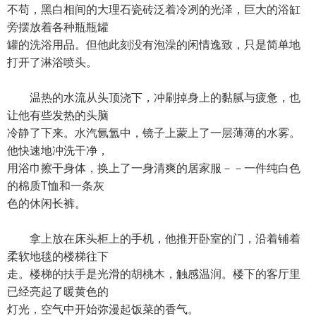
不苟，黑白相间的大理石瓷砖泛着冷冽的光泽，巨大的浴缸
旁摆放着各种瓶瓶罐
罐的洗浴用品。但他此刻没有泡澡的闲情逸致，只是简单地
打开了淋浴喷头。
温热的水流从头顶浇下，冲刷掉身上的黏腻与疲惫，也
让他有些发热的头脑
冷静了下来。水汽氤氲中，镜子上蒙上了一层薄薄的水雾。
他快速地冲洗干净，
用浴巾擦干身体，换上了一身清爽的居家服－－一件纯白色
的棉质T恤和一条灰
色的休闲长裤。
拿上放在床头柜上的手机，他推开卧室的门，沿着铺着
柔软地毯的楼梯往下
走。楼梯的扶手是光滑的胡桃木，触感温润。楼下的客厅里
已经亮起了暖黄色的
灯光，空气中开始弥漫起饭菜的香气。