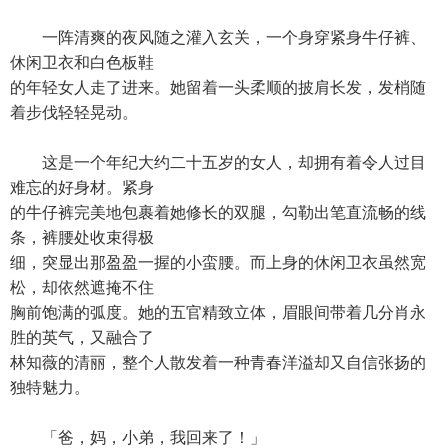
一阵清爽的夜风随之灌入玄关，一个身穿紧身牛仔裤、
休闲卫衣和白色板鞋
的年轻女人走了进来。她留着一头柔顺的披肩长发，发梢随
着步伐轻轻晃动。
这是一个年纪大约二十五岁的女人，却拥有着令人过目
难忘的好身材。紧身
的牛仔裤完美地包裹着她修长的双腿，勾勒出笔直流畅的线
条，裤腰处收束得极
细，突显出那盈盈一握的小蛮腰。而上身的休闲卫衣虽然宽
松，却依然遮掩不住
胸前饱满的弧度。她的五官精致立体，眉眼间带着几分肖永
胜的英气，又融合了
林知薇的清丽，整个人散发着一种青春洋溢却又自信张扬的
独特魅力。
「爸，妈，小弟，我回来了！」