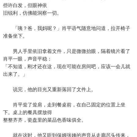
些许白发，但眼神依
旧锐利，仿佛能洞察一切。
「咦？爸，我妈呢？」肖平语气随意地问道，拉开椅子
准备坐下。
男人手里依旧拿着文件，只是微微抬眼，隔着镜片看了
肖平一眼，声音平稳：
「不知道，刚才还在这，现在可能在房间吧，应该一会儿就
出来了。」
说完，他的目光又重新落回了文件上。
肖平耸了耸肩，走到餐桌前，在自己固定的位置上坐
下。桌上的餐具摆放得
整整齐齐，瓷盘里的菜品色香味俱全。
就在这时，他又听到保姆张姨的声音从走廊尽头传来，