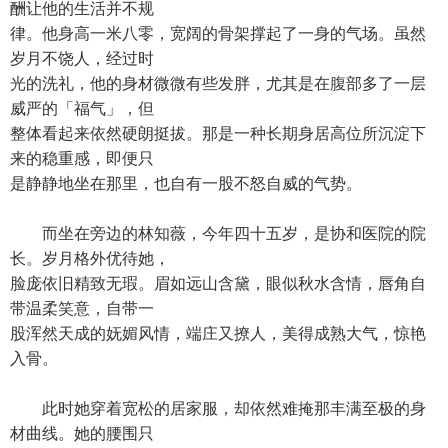
酬让他的生活并不规
律。他身高一米八零，宽阔的骨架撑起了一身的气场。虽然
岁月不饶人，经过时
光的洗礼，他的身材微微有些发胖，尤其是在腹部多了一层
威严的「福气」，但
整体看起来依然硬朗挺拔。那是一种长期身居高位所沉淀下
来的稳重感，即便只
是静静地坐在那里，也自有一股不怒自威的气势。
而坐在旁边的林知薇，今年四十五岁，是协和医院的院
长。岁月格外优待她，
脸庞依旧精致无瑕。眉如远山含黛，眼似秋水含情，唇角自
带温柔笑意，自带一
股浑然天成的妩媚风情，端庄又撩人，美得成熟大气，惊艳
入骨。
此时她穿着宽松的居家服，却依然难掩那丰满至极的身
材曲线。她的腰围只