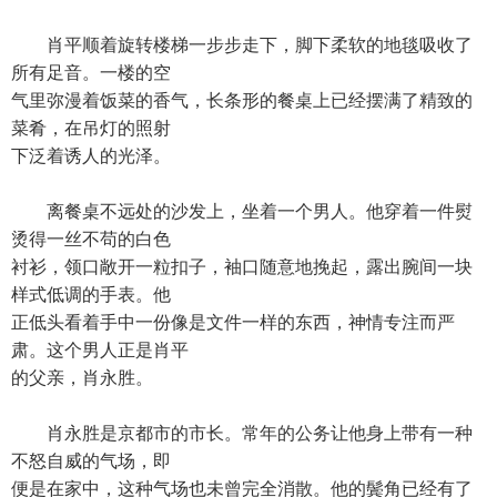
肖平顺着旋转楼梯一步步走下，脚下柔软的地毯吸收了
所有足音。一楼的空
气里弥漫着饭菜的香气，长条形的餐桌上已经摆满了精致的
菜肴，在吊灯的照射
下泛着诱人的光泽。
离餐桌不远处的沙发上，坐着一个男人。他穿着一件熨
烫得一丝不苟的白色
衬衫，领口敞开一粒扣子，袖口随意地挽起，露出腕间一块
样式低调的手表。他
正低头看着手中一份像是文件一样的东西，神情专注而严
肃。这个男人正是肖平
的父亲，肖永胜。
肖永胜是京都市的市长。常年的公务让他身上带有一种
不怒自威的气场，即
便是在家中，这种气场也未曾完全消散。他的鬓角已经有了