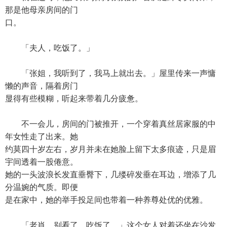
那是他母亲房间的门
口。
「夫人，吃饭了。」
「张姐，我听到了，我马上就出去。」屋里传来一声慵
懒的声音，隔着房门
显得有些模糊，听起来带着几分疲惫。
不一会儿，房间的门被推开，一个穿着真丝居家服的中
年女性走了出来。她
约莫四十岁左右，岁月并未在她脸上留下太多痕迹，只是眉
宇间透着一股倦意。
她的一头波浪长发直垂臀下，几缕碎发垂在耳边，增添了几
分温婉的气质。即便
是在家中，她的举手投足间也带着一种养尊处优的优雅。
「老肖，别看了，吃饭了。」这个女人对着还坐在沙发