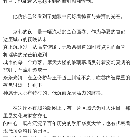
竹马，也能带来意想不到的新鲜感和悸动。
他仿佛已经看到了她眼中闪烁着惊喜与崇拜的光芒。
京都的夜，是一幅流动的金色画卷。作为华夏的首都，
这座城市的夜晚从未
真正沉睡过。从高空俯瞰，无数条街道如同被点亮的血管，
将璀璨的光芒输送到
城市的每一个角落。摩天大楼的玻璃幕墙反射着变幻莫测的
霓虹，车流汇聚成一
条条光河，在立交桥与主干道上川流不息，喧嚣声被厚重的
夜色过滤，只剩下一
种属于大都市特有的、低沉而充满活力的脉搏。
在这座不夜城的版图上，有一片区域尤为引人注目。那
里是文化与财富交汇
的中心，既有沉淀了百年历史的学府华夏大学，也有代表着
现代顶尖科技的园区。