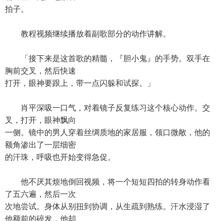
拍子。
教程视频继续播放着副歌部分的动作讲解。
「接下来是这首歌的精髓，『胆小鬼』的手势。双手在
胸前交叉，然后快速
打开，眼神要跟上，带一点闪躲和试探。」
肖平深吸一口气，对着镜子反复练习这个核心动作。交
叉，打开，眼神飘向
一侧。镜中的男人穿着丝绸质地的家居服，领口微敞，他的
额角渗出了一层细密
的汗珠，呼吸也开始变得急促。
他不厌其烦地倒回视频，将一个短短四拍的转身动作看
了五六遍，然后一次
次地尝试。身体从别扭到协调，从生疏到熟练。汗水浸湿了
他额前的碎发，他却