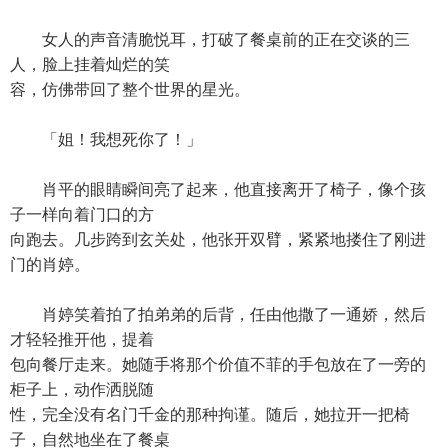
女人的声音清脆悦耳，打破了餐桌前的正在交谈的三
人，脸上挂着灿烂的笑
容，仿佛带回了整个世界的星光。
「姐！我想死你了！」
肖平的眼睛瞬间亮了起来，他直接离开了椅子，像个孩
子一样向着门口的方
向跑去。几步跨到玄关处，他张开双臂，紧紧地搂住了刚进
门的肖婷。
肖婷笑着拍了拍弟弟的后背，任由他撒了一通娇，然后
才轻轻推开他，提着
包向餐厅走来。她随手将那个价值不菲的手包放在了一旁的
柜子上，动作洒脱随
性，完全没有名门千金的那种拘谨。随后，她拉开一把椅
子，自然地坐在了餐桌