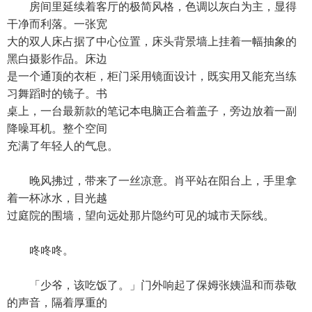
房间里延续着客厅的极简风格，色调以灰白为主，显得
干净而利落。一张宽
大的双人床占据了中心位置，床头背景墙上挂着一幅抽象的
黑白摄影作品。床边
是一个通顶的衣柜，柜门采用镜面设计，既实用又能充当练
习舞蹈时的镜子。书
桌上，一台最新款的笔记本电脑正合着盖子，旁边放着一副
降噪耳机。整个空间
充满了年轻人的气息。
晚风拂过，带来了一丝凉意。肖平站在阳台上，手里拿
着一杯冰水，目光越
过庭院的围墙，望向远处那片隐约可见的城市天际线。
咚咚咚。
「少爷，该吃饭了。」门外响起了保姆张姨温和而恭敬
的声音，隔着厚重的