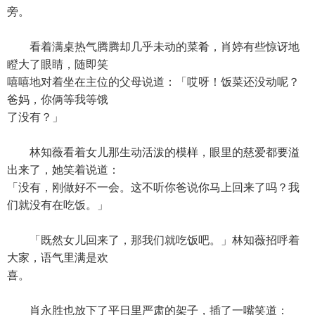
旁。
看着满桌热气腾腾却几乎未动的菜肴，肖婷有些惊讶地
瞪大了眼睛，随即笑
嘻嘻地对着坐在主位的父母说道：「哎呀！饭菜还没动呢？
爸妈，你俩等我等饿
了没有？」
林知薇看着女儿那生动活泼的模样，眼里的慈爱都要溢
出来了，她笑着说道：
「没有，刚做好不一会。这不听你爸说你马上回来了吗？我
们就没有在吃饭。」
「既然女儿回来了，那我们就吃饭吧。」林知薇招呼着
大家，语气里满是欢
喜。
肖永胜也放下了平日里严肃的架子，插了一嘴笑道：