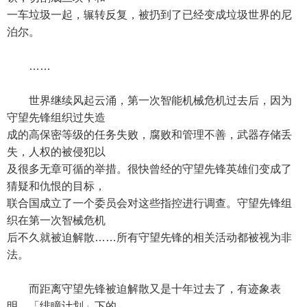
一车垃圾一起，辗转反复，被扔到了已经变成垃圾世界的尼
泊尔。
……
世界继续风起云涌，第一次智能机械危机过去后，因为
守望先锋组织过失造
成的高保密等级的任务失败，腐败和管理不善，武器存储丢
失，人权的被侵犯以
及很多无章可循的举措。很快曾经的守望先锋英雄们变成了
猜疑和仇恨的目标，
联合国成立了一个委员会对这些指控进行调查。守望先锋组
织在第一次智械危机
后不久就被迫解散……所有守望先锋的相关活动都被视为非
法。
而距离守望先锋被迫解散又是十年过去了，有迹象表
明，「绯瞳计划」下的