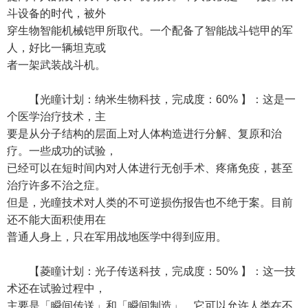
斗设备的时代，被外
穿生物智能机械铠甲所取代。一个配备了智能战斗铠甲的军
人，好比一辆坦克或
者一架武装战斗机。
【光瞳计划：纳米生物科技，完成度：60% 】：这是一
个医学治疗技术，主
要是从分子结构的层面上对人体构造进行分解、复原和治
疗。一些成功的试验，
已经可以在短时间内对人体进行无创手术、疼痛免疫，甚至
治疗许多不治之症。
但是，光瞳技术对人类的不可逆损伤报告也不绝于案。目前
还不能大面积使用在
普通人身上，只在军用战地医学中得到应用。
【菱瞳计划：光子传送科技，完成度：50% 】：这一技
术还在试验过程中，
主要是「瞬间传送」和「瞬间制造」。它可以允许人类在不