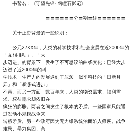
书暂名：《守望先锋- 幽瞳石影记》
〓〓〓〓〓〓分〓割〓线〓〓〓〓〓〓
关于正史背景的一些说明：
公元22XX年，人类的科学技术和社会发展在近2000年的
「互相推动」、「大
步迈进」的背景下，发生了不可思议的曲线变化：已经大步
迈进了近2000年的科
学技术、生产力的发展遇到了瓶颈，似乎科技的「日新月
异」和「暴涨式进步」
不再。而另一方面，数百年来，人类的物资需求、福利需
求、权益需求却依旧在
疯狂的膨胀。两者之间发生了根本的矛盾。一些国家只能通
过发动小规模战争来
转移矛盾。另一些政府因为无力维系统治而陷入瘫痪。战争
难民、暴力集团、高