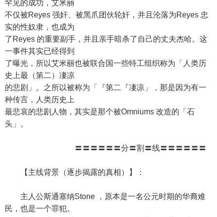
罕见的成功，艾米丽
不仅被Reyes 强奸、被黑爪团伙轮奸，并且沦落为Reyes 忠
实的性奴隶，也成为
了Reyes 的重要副手，并且亲手暗杀了自己的丈夫杰哈。这
一事件其实已经得到
了曝光，所以艾米丽也被联合国一些特工组织称为「人类历
史上最（第二）凄凉
的悲剧」。之所以被称为「『第二『凄凉」，那是因为有一
种传言，人类历史上
最悲哀的悲剧人物，其实是那个被Omniums 改造的「石
头」。
〓〓〓〓〓〓分〓割〓线〓〓〓〓〓〓
【主线背景（逐步揭露的真相）】：
主人公斯通塞纳Stone ，原本是一名公元时期的华裔难
民，也是一个罪犯。