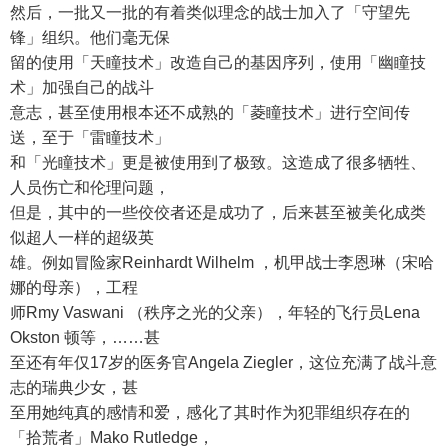
然后，一批又一批的有着类似理念的战士加入了「守望先
锋」组织。他们毫无保
留的使用「天瞳技术」改造自己的基因序列，使用「幽瞳技
术」加强自己的战斗
意志，甚至使用根本还不成熟的「菱瞳技术」进行空间传
送，至于「雷瞳技术」
和「光瞳技术」更是被使用到了极致。这造成了很多牺牲、
人员伤亡和伦理问题，
但是，其中的一些佼佼者还是成功了，后来甚至被美化成类
似超人一样的超级英
雄。例如冒险家Reinhardt Wilhelm ，机甲战士李恩琳（宋哈
娜的母亲），工程
师Rmy Vaswani （秩序之光的父亲），年轻的飞行员Lena
Okston 顿等，……甚
至还有年仅17岁的医务官Angela Ziegler，这位充满了战斗意
志的瑞典少女，甚
至用她纯真的感情和爱，感化了其时作为犯罪组织存在的
「拾荒者」Mako Rutledge，