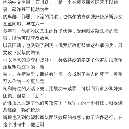
他的中文名叫「石川跃」，是一个在俄罗斯难民营里以偷
窃、敲诈甚至抢劫为生
的卑鄙、邪恶、下流的混混，也偶尔的喜欢强奸俄罗斯少女
甚至同胞。早在六十
多年前，他和难民营里的许多伙伴，受到俄罗斯政府的欺
骗，以为可以获得赦免
以及国籍，也受到了利诱（俄罗斯政府鼓舞这些雇佣兵：只
要攻下反叛的城镇，
可以肆意的掠夺和强奸），莫名其妙的参加了俄罗斯用来镇
压反叛独立军的「新
军」。在新军里，斯通有时候，会找到了军人的尊严，希望
可以作为一个更加善
良和悔过的人活下去，用战功来赎罪，可以回到家乡和妹妹
团聚。但是，「新军」
的性质又决定了他们每攻克下「叛军」的一个村庄，就要烧
杀戮略，强奸抢劫，
斯通也受到欲望和军队团队效应的蛊惑，做了许多恶行。在
这个过程中，他还训