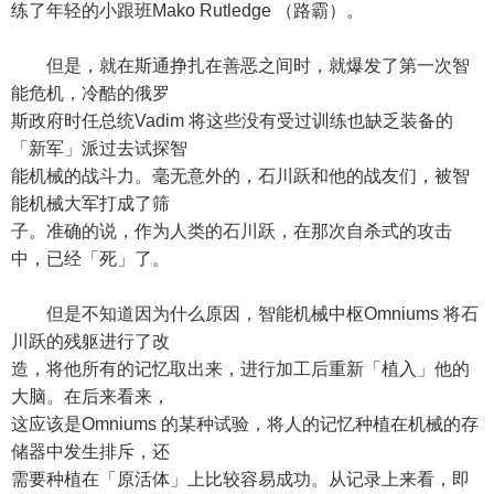
练了年轻的小跟班Mako Rutledge （路霸）。
但是，就在斯通挣扎在善恶之间时，就爆发了第一次智
能危机，冷酷的俄罗
斯政府时任总统Vadim 将这些没有受过训练也缺乏装备的
「新军」派过去试探智
能机械的战斗力。毫无意外的，石川跃和他的战友们，被智
能机械大军打成了筛
子。准确的说，作为人类的石川跃，在那次自杀式的攻击
中，已经「死」了。
但是不知道因为什么原因，智能机械中枢Omniums 将石
川跃的残躯进行了改
造，将他所有的记忆取出来，进行加工后重新「植入」他的
大脑。在后来看来，
这应该是Omniums 的某种试验，将人的记忆种植在机械的存
储器中发生排斥，还
需要种植在「原活体」上比较容易成功。从记录上来看，即