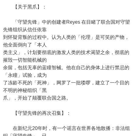
【关于黑爪】：
「守望先锋」中的创建者Reyes 在目睹了联合国对守望
先锋组织从信任依靠
到怀疑背叛的过程中。认为人类的「伦理」是可笑的产物，
他全面倒向了「本人
类主义」，计划要彻底的激发人类的技术渴望之余，彻底的
摧毁一切智能机械的
余留，包括无辜的蓝瞳智械。他在自己的身体上进行禁忌的
「永瞳」试验，成为
了冻龄不死的「死神」，网罗了一批喽啰，建立了一个目的
不明的神秘组织「黑
爪」，开始了颠覆联合国之路。
【守望先锋的再次召集】：
在新纪元20年时，有一个谣言在世界各地散播：非法组
织「守望先锋」，已