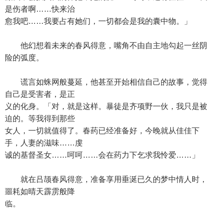
是伤者啊……快来治
愈我吧……我要占有她们，一切都会是我的囊中物。」
他幻想着未来的春风得意，嘴角不由自主地勾起一丝阴
险的弧度。
谎言如蛛网般蔓延，他甚至开始相信自己的故事，觉得
自己是受害者，是正
义的化身。「对，就是这样。暴徒是齐项野一伙，我只是被
迫的。等我得到那些
女人，一切就值得了。春药已经准备好，今晚就从佳佳下
手，人妻的滋味……虔
诚的基督圣女……呵呵……会在药力下乞求我怜爱……」
就在吕颉春风得意，准备享用垂涎已久的梦中情人时，
噩耗如晴天霹雳般降
临。