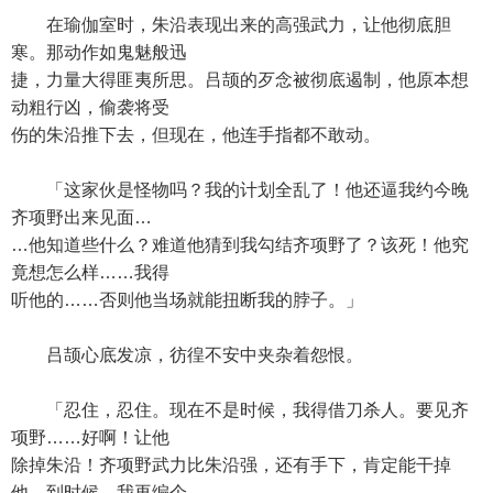
在瑜伽室时，朱沿表现出来的高强武力，让他彻底胆
寒。那动作如鬼魅般迅
捷，力量大得匪夷所思。吕颉的歹念被彻底遏制，他原本想
动粗行凶，偷袭将受
伤的朱沿推下去，但现在，他连手指都不敢动。
「这家伙是怪物吗？我的计划全乱了！他还逼我约今晚
齐项野出来见面…
…他知道些什么？难道他猜到我勾结齐项野了？该死！他究
竟想怎么样……我得
听他的……否则他当场就能扭断我的脖子。」
吕颉心底发凉，彷徨不安中夹杂着怨恨。
「忍住，忍住。现在不是时候，我得借刀杀人。要见齐
项野……好啊！让他
除掉朱沿！齐项野武力比朱沿强，还有手下，肯定能干掉
他。到时候，我再编个