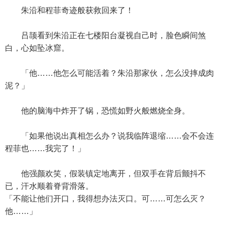
朱沿和程菲奇迹般获救回来了！
吕颉看到朱沿正在七楼阳台凝视自己时，脸色瞬间煞
白，心如坠冰窟。
「他……他怎么可能活着？朱沿那家伙，怎么没摔成肉
泥？」
他的脑海中炸开了锅，恐慌如野火般燃烧全身。
「如果他说出真相怎么办？说我临阵退缩……会不会连
程菲也……我完了！」
他强颜欢笑，假装镇定地离开，但双手在背后颤抖不
已，汗水顺着脊背滑落。
「不能让他们开口，我得想办法灭口。可……可怎么灭？
他……」