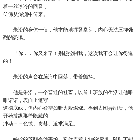
着一丝冰冷的回音，
仿佛从深渊中传来。
朱沿的身体一僵，他本能地握紧拳头，内心无法压抑强
烈的恐惧。
「你……你又来了！别想控制我，这次我不会让你得逞
的！」
朱沿的声音在脑海中回荡，带着颤抖。
他是朱沿，一个普通的社畜，以前上班族的生活让他唯
唯诺诺，表面上遵守
道德底线，但内心欲望如野火般燃烧。得到古图异能后，他
开始放纵那些隐藏的
冲动－－色欲、贪婪、追求满足。
鸣蛇的苏醒令他害怕，它代表着未知的深渊，随时可能