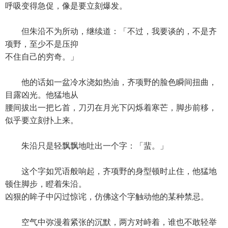
呼吸变得急促，像是要立刻爆发。
但朱沿不为所动，继续道：「不过，我要谈的，不是齐
项野，至少不是压抑
不住自己的穷奇。」
他的话如一盆冷水浇如热油，齐项野的脸色瞬间扭曲，
目露凶光。他猛地从
腰间拔出一把匕首，刀刃在月光下闪烁着寒芒，脚步前移，
似乎要立刻扑上来。
朱沿只是轻飘飘地吐出一个字：「蜚。」
这个字如咒语般响起，齐项野的身型顿时止住，他猛地
顿住脚步，瞪着朱沿。
凶狠的眸子中闪过惊诧，仿佛这个字触动他的某种禁忌。
空气中弥漫着紧张的沉默，两方对峙着，谁也不敢轻举