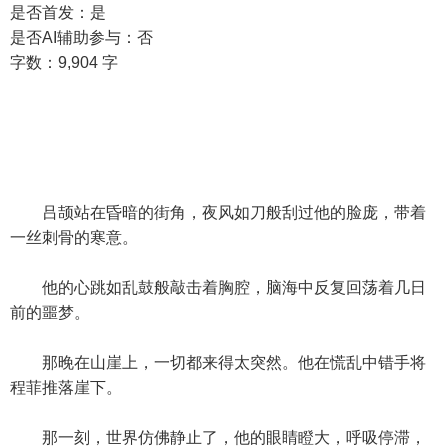
是否首发：是
是否AI辅助参与：否
字数：9,904 字
吕颉站在昏暗的街角，夜风如刀般刮过他的脸庞，带着
一丝刺骨的寒意。
他的心跳如乱鼓般敲击着胸腔，脑海中反复回荡着几日
前的噩梦。
那晚在山崖上，一切都来得太突然。他在慌乱中错手将
程菲推落崖下。
那一刻，世界仿佛静止了，他的眼睛瞪大，呼吸停滞，