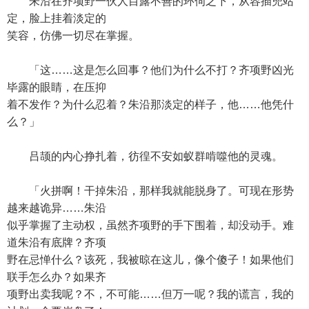
朱沿在齐项野一伙人目露不善的环伺之下，从容插兜站
定，脸上挂着淡定的
笑容，仿佛一切尽在掌握。
「这……这是怎么回事？他们为什么不打？齐项野凶光
毕露的眼睛，在压抑
着不发作？为什么忍着？朱沿那淡定的样子，他……他凭什
么？」
吕颉的内心挣扎着，彷徨不安如蚁群啃噬他的灵魂。
「火拼啊！干掉朱沿，那样我就能脱身了。可现在形势
越来越诡异……朱沿
似乎掌握了主动权，虽然齐项野的手下围着，却没动手。难
道朱沿有底牌？齐项
野在忌惮什么？该死，我被晾在这儿，像个傻子！如果他们
联手怎么办？如果齐
项野出卖我呢？不，不可能……但万一呢？我的谎言，我的