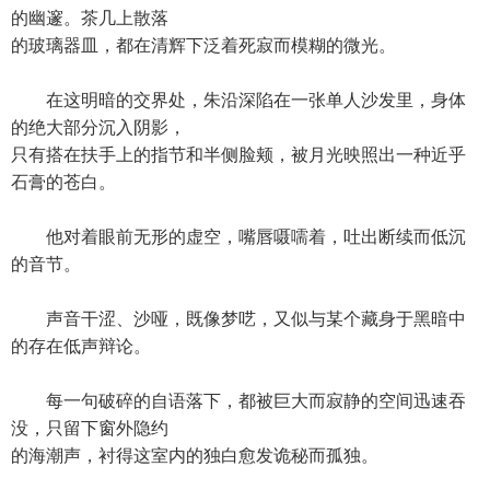
的幽邃。茶几上散落
的玻璃器皿，都在清辉下泛着死寂而模糊的微光。
在这明暗的交界处，朱沿深陷在一张单人沙发里，身体
的绝大部分沉入阴影，
只有搭在扶手上的指节和半侧脸颊，被月光映照出一种近乎
石膏的苍白。
他对着眼前无形的虚空，嘴唇嗫嚅着，吐出断续而低沉
的音节。
声音干涩、沙哑，既像梦呓，又似与某个藏身于黑暗中
的存在低声辩论。
每一句破碎的自语落下，都被巨大而寂静的空间迅速吞
没，只留下窗外隐约
的海潮声，衬得这室内的独白愈发诡秘而孤独。