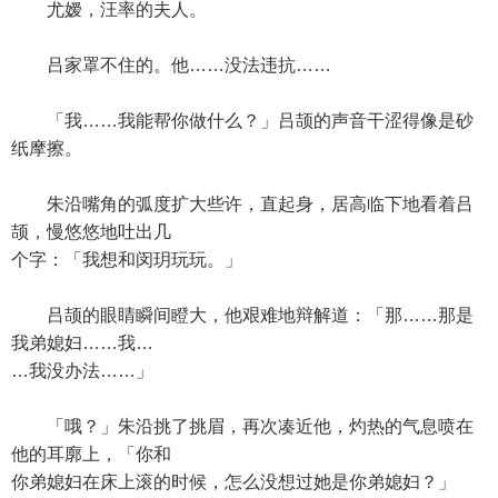
尤嫒，汪率的夫人。
吕家罩不住的。他……没法违抗……
「我……我能帮你做什么？」吕颉的声音干涩得像是砂
纸摩擦。
朱沿嘴角的弧度扩大些许，直起身，居高临下地看着吕
颉，慢悠悠地吐出几
个字：「我想和闵玥玩玩。」
吕颉的眼睛瞬间瞪大，他艰难地辩解道：「那……那是
我弟媳妇……我…
…我没办法……」
「哦？」朱沿挑了挑眉，再次凑近他，灼热的气息喷在
他的耳廓上，「你和
你弟媳妇在床上滚的时候，怎么没想过她是你弟媳妇？」