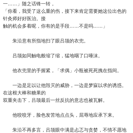
一……」随之话锋一转，
「你看，我受了这么重的伤，接下来肯定需要她这位出色的
针灸师好好医治。接
触的机会多着呢，你有的是手段……不是吗……」
朱沿意有所指地扫了眼吕颉的衣兜。
吕颉如同触电般缩了缩，猛地咽了口唾沫。
他衣兜里的手握紧，「求偶」小瓶被死死拽在指间。
一边是足以让他毁灭的威胁，一边是梦寐以求的诱惑。
在这根大棒和糖果的
双重夹击下，吕颉最后一丝反抗的意志也被瓦解。
他咬咬牙，脸色发苦地点点头，屈辱地应承下来。
朱沿不再多言，吕颉眼中满是忐忑与贪婪，不情不愿地