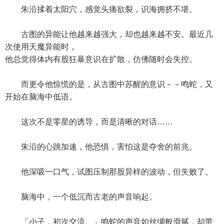
朱沿揉着太阳穴，感觉头痛欲裂，识海拥挤不堪。
古图的异能让他越来越强大，却也越来越不安。最近几
次使用天魔异能时，
他总觉得体内有股狂暴意识在扩散，仿佛随时会失控。
而更令他惊慌的是，从古图中苏醒的意识－－鸣蛇，又
开始在脑海中低语。
这次不是零星的诱导，而是清晰的对话……
朱沿的心跳加速，他恐惧，害怕这是夺舍的前兆。
他深吸一口气，试图压制那股异样的波动，但失败了。
脑海中，一个低沉而古老的声音响起。
「小子，初次交流。」鸣蛇的声音如丝绸般滑腻，却带