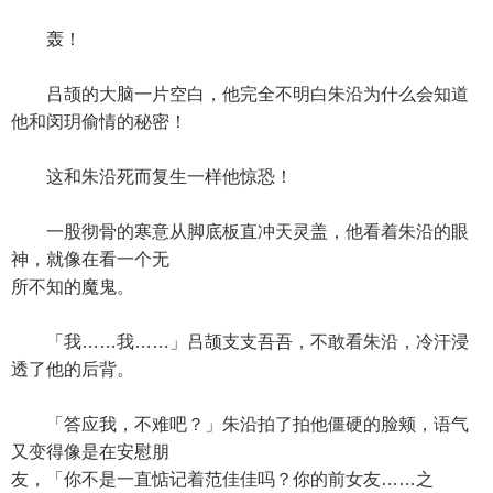
轰！
吕颉的大脑一片空白，他完全不明白朱沿为什么会知道
他和闵玥偷情的秘密！
这和朱沿死而复生一样他惊恐！
一股彻骨的寒意从脚底板直冲天灵盖，他看着朱沿的眼
神，就像在看一个无
所不知的魔鬼。
「我……我……」吕颉支支吾吾，不敢看朱沿，冷汗浸
透了他的后背。
「答应我，不难吧？」朱沿拍了拍他僵硬的脸颊，语气
又变得像是在安慰朋
友，「你不是一直惦记着范佳佳吗？你的前女友……之