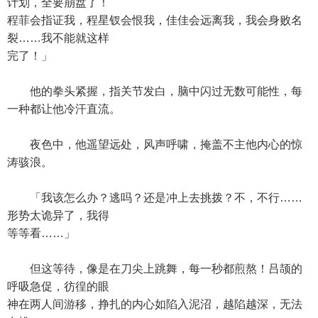
计划，全要崩盘了！
程菲会指证我，程星钗会恨我，佳佳会远离我，我会身败名
裂……我不能就这样
完了！」
他的拳头紧握，指关节发白，脑中闪过无数可能性，每
一种都让他冷汗直流。
夜色中，他遥望远处，风声呼啸，掩盖不主他内心的惊
涛骇浪。
「我该怎么办？逃吗？还是冲上去挑拨？不，不行……
形势太诡异了，我得
等等看……」
但这等待，像是在刀尖上跳舞，每一秒都煎熬！吕颉的
呼吸急促，彷徨的眼
神在两人间游移，挣扎的内心如陷入泥沼，越陷越深，无法