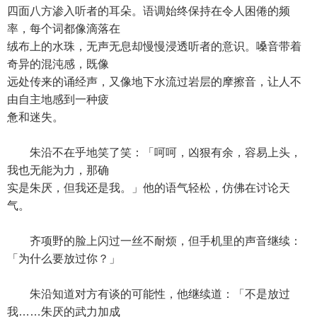
四面八方渗入听者的耳朵。语调始终保持在令人困倦的频
率，每个词都像滴落在
绒布上的水珠，无声无息却慢慢浸透听者的意识。嗓音带着
奇异的混沌感，既像
远处传来的诵经声，又像地下水流过岩层的摩擦音，让人不
由自主地感到一种疲
惫和迷失。
朱沿不在乎地笑了笑：「呵呵，凶狠有余，容易上头，
我也无能为力，那确
实是朱厌，但我还是我。」他的语气轻松，仿佛在讨论天
气。
齐项野的脸上闪过一丝不耐烦，但手机里的声音继续：
「为什么要放过你？」
朱沿知道对方有谈的可能性，他继续道：「不是放过
我……朱厌的武力加成