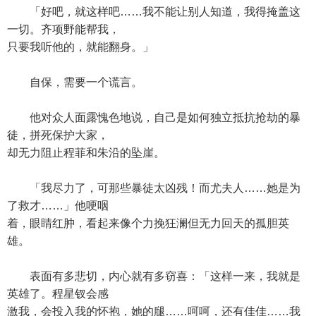
「好吧，就这样吧……我不能让别人知道，我得掩盖这
一切。齐项野能帮我，
只要我听他的，就能翻身。」
自保，需要一个谎言。
他对众人面露愧色地说，自己是如何独立抵抗抢劫的暴
徒，拼死保护大家，
却无力阻止程菲和朱沿的坠崖。
「我尽力了，可那些暴徒太凶残！而尤夫人……她是为
了救才……」他哽咽
着，眼睛红肿，看起来像个力挽狂澜但无力回天的孤胆英
雄。
表面有多悲切，内心就有多窃喜：「这样一来，我就是
英雄了。程星钗会感
激我，会投入我的怀抱，她的腿……呵呵，还有佳佳……我