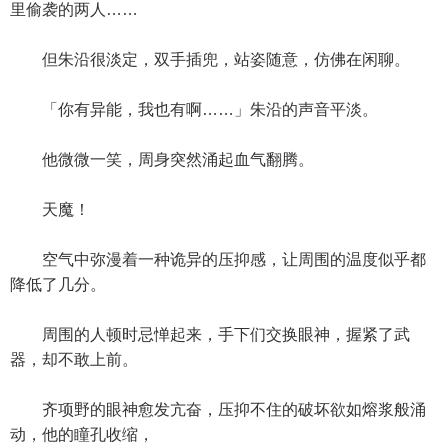
里偷袭的两人……
但朱沿很淡定，双手插兜，站姿随意，仿佛在闲聊。
「你有异能，我也有啊……」朱沿的声音平淡。
他微微一笑，周身突然涌起血气翻腾。
天魔！
空气中弥漫着一种诡异的压抑感，让周围的温度似乎都
降低了几分。
周围的人顿时忌惮起来，手下们交换眼神，握紧了武
器，却不敢上前。
齐项野的眼神愈发亢奋，压抑不住的破坏欲如熔浆般涌
动，他的瞳孔收缩，