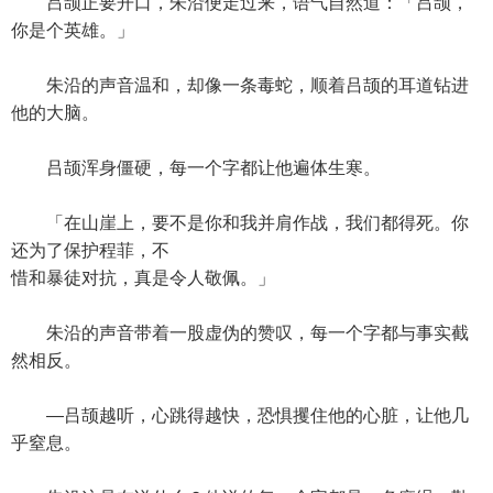
吕颉正要开口，朱沿便走过来，语气自然道：「吕颉，
你是个英雄。」
朱沿的声音温和，却像一条毒蛇，顺着吕颉的耳道钻进
他的大脑。
吕颉浑身僵硬，每一个字都让他遍体生寒。
「在山崖上，要不是你和我并肩作战，我们都得死。你
还为了保护程菲，不
惜和暴徒对抗，真是令人敬佩。」
朱沿的声音带着一股虚伪的赞叹，每一个字都与事实截
然相反。
—吕颉越听，心跳得越快，恐惧攫住他的心脏，让他几
乎窒息。