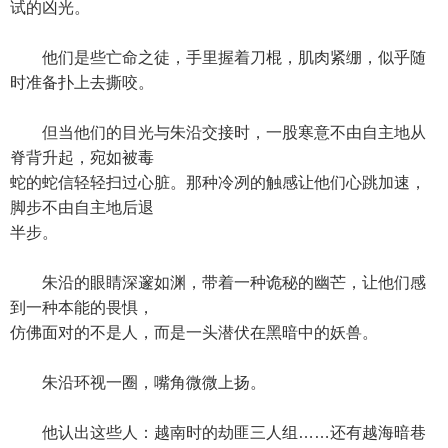
试的凶光。
他们是些亡命之徒，手里握着刀棍，肌肉紧绷，似乎随
时准备扑上去撕咬。
但当他们的目光与朱沿交接时，一股寒意不由自主地从
脊背升起，宛如被毒
蛇的蛇信轻轻扫过心脏。那种冷冽的触感让他们心跳加速，
脚步不由自主地后退
半步。
朱沿的眼睛深邃如渊，带着一种诡秘的幽芒，让他们感
到一种本能的畏惧，
仿佛面对的不是人，而是一头潜伏在黑暗中的妖兽。
朱沿环视一圈，嘴角微微上扬。
他认出这些人：越南时的劫匪三人组……还有越海暗巷