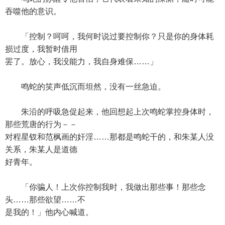
吞噬他的意识。
「控制？呵呵，我何时说过要控制你？只是你的身体耗
损过度，我暂时借用
罢了。放心，我没能力，我自身难保……」
鸣蛇的笑声低沉而坦然，没有一丝急迫。
朱沿的呼吸急促起来，他回想起上次鸣蛇掌控身体时，
那些荒唐的行为－－
对程星钗和范枫画的奸淫……那都是鸣蛇干的，和朱某人没
关系，朱某人是道德
好青年。
「你骗人！上次你控制我时，我做出那些事！那些念
头……那些欲望……不
是我的！」他内心喊道。