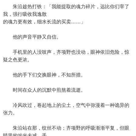
朱沿趁热打铁：「我能提取的魂力碎片，远比你们宰了
我，强行吸收我逸散
的魂力更有效，细水长流的买卖……」
他的声音平静又自信。
手机里的人没吱声，齐项野也没动，眼神依旧危险，惊
疑之色更浓。
他的手下们交换眼神，不知所措。
时间在众人的沉默中煎熬着流逝。
冷风吹过，卷起地上的尘土，空气中弥漫着一种诡异的
张力。
朱沿站在那，纹丝不动；齐项野的呼吸渐渐平复，但眼
睛里的凶光未减。手