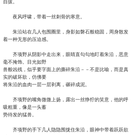
自拔。
夜风呼啸，带着一丝刺骨的寒意。
朱沿站在几人包围圈里，身影如磐石般稳固，周身散发
着一种无形的压迫感。
齐项野从阴影中走出来，眼睛直勾勾地盯着朱沿，恶意
毫不掩饰。目光如野
兽般凶残，似乎要字面上的撕碎朱沿－－不是比喻，而是真
实的破坏欲，仿佛要
将朱沿的血肉一层一层剥离，碾碎成泥。
齐项野的嘴角微微上扬，露出一丝狰狞的笑意，他的呼
吸粗重，像是一头蓄
势待发的猛兽。
齐项野的手下几人隐隐围拢住朱沿，眼神中带着跃跃欲