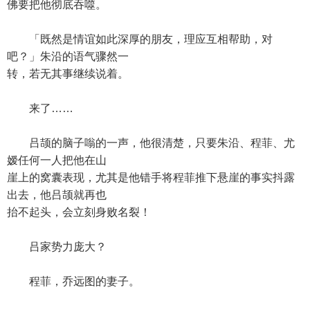
佛要把他彻底吞噬。
「既然是情谊如此深厚的朋友，理应互相帮助，对
吧？」朱沿的语气骤然一
转，若无其事继续说着。
来了……
吕颉的脑子嗡的一声，他很清楚，只要朱沿、程菲、尤
嫒任何一人把他在山
崖上的窝囊表现，尤其是他错手将程菲推下悬崖的事实抖露
出去，他吕颉就再也
抬不起头，会立刻身败名裂！
吕家势力庞大？
程菲，乔远图的妻子。