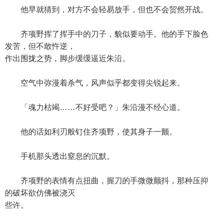
他早就猜到，对方不会轻易放手，但也不会贸然开战。
齐项野挥了挥手中的刀子，貌似要动手。他的手下脸色
发苦，但不敢忤逆，
作出围拢之势，脚步缓缓逼近朱沿。
空气中弥漫着杀气，风声似乎都变得尖锐起来。
「魂力枯竭……不好受吧？」朱沿漫不经心道。
他的话如利刃般钉住齐项野，使其身子一颤。
手机那头透出窒息的沉默。
齐项野的表情有点扭曲，握刀的手微微颤抖，那种压抑
的破坏欲仿佛被浇灭
些许。