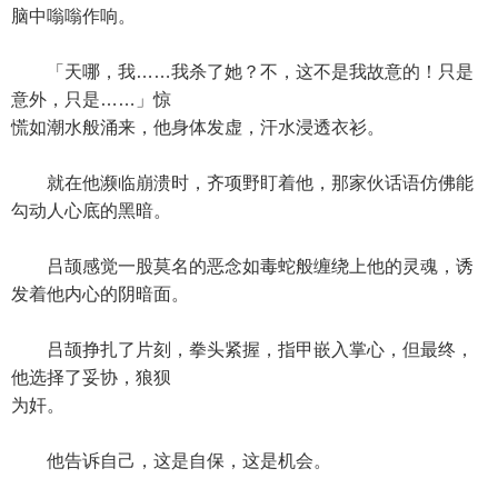
脑中嗡嗡作响。
「天哪，我……我杀了她？不，这不是我故意的！只是
意外，只是……」惊
慌如潮水般涌来，他身体发虚，汗水浸透衣衫。
就在他濒临崩溃时，齐项野盯着他，那家伙话语仿佛能
勾动人心底的黑暗。
吕颉感觉一股莫名的恶念如毒蛇般缠绕上他的灵魂，诱
发着他内心的阴暗面。
吕颉挣扎了片刻，拳头紧握，指甲嵌入掌心，但最终，
他选择了妥协，狼狈
为奸。
他告诉自己，这是自保，这是机会。