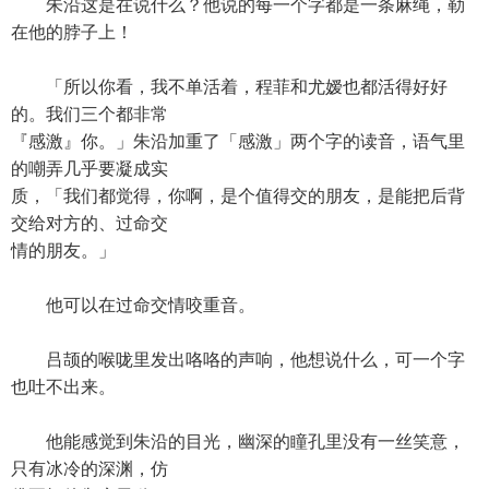
朱沿这是在说什么？他说的每一个字都是一条麻绳，勒
在他的脖子上！
「所以你看，我不单活着，程菲和尤嫒也都活得好好
的。我们三个都非常
『感激』你。」朱沿加重了「感激」两个字的读音，语气里
的嘲弄几乎要凝成实
质，「我们都觉得，你啊，是个值得交的朋友，是能把后背
交给对方的、过命交
情的朋友。」
他可以在过命交情咬重音。
吕颉的喉咙里发出咯咯的声响，他想说什么，可一个字
也吐不出来。
他能感觉到朱沿的目光，幽深的瞳孔里没有一丝笑意，
只有冰冷的深渊，仿