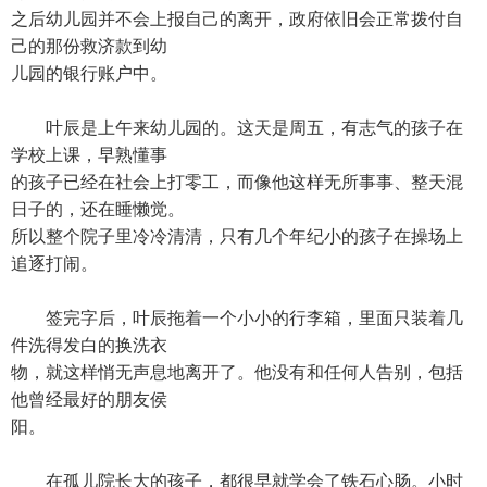
之后幼儿园并不会上报自己的离开，政府依旧会正常拨付自
己的那份救济款到幼
儿园的银行账户中。
叶辰是上午来幼儿园的。这天是周五，有志气的孩子在
学校上课，早熟懂事
的孩子已经在社会上打零工，而像他这样无所事事、整天混
日子的，还在睡懒觉。
所以整个院子里冷冷清清，只有几个年纪小的孩子在操场上
追逐打闹。
签完字后，叶辰拖着一个小小的行李箱，里面只装着几
件洗得发白的换洗衣
物，就这样悄无声息地离开了。他没有和任何人告别，包括
他曾经最好的朋友侯
阳。
在孤儿院长大的孩子，都很早就学会了铁石心肠。小时