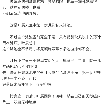
顾婉蓉的别墅是独栋，独墙独院，也每一栋都隔着很
远，站在别的楼上也看
不到后院泳池的景象。
这是叶辰人生中第一次见到私人泳池。
不过这个泳池当前完全干涸，只有瑟瑟秋风吹来的落叶
留在池底。叶辰想来
这个泳池也不常用，毕竟顾婉蓉落水后连游泳都不会。
叶辰决定当一个眼里有活的人，毕竟经过了孤儿院十几
年的PUA ，他俯下身
去，决定把游泳池里的落叶和灰尘也清理干净，把一切都整
理得一尘不染，让顾
婉蓉回来后能留下一个好印象。
忙完这一切后，叶辰回到了四楼，躺在自己的天鹅绒床
垫上，双目无神地瞪