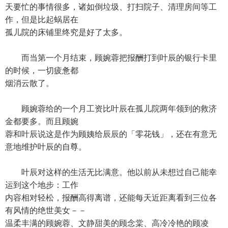
天要忙的事情很多，诸如倒垃圾、打扫院子、清理房间等工
作，但是比起蜗居在
孤儿院的床铺里终究是好了太多。
而当第一个月结束，顾婉蓉把报酬打到叶辰的银行卡里
的时候，一切疲惫都
烟消云散了。
顾婉蓉给的一个月工资比叶辰在孤儿院两年领到的救济
金都要多。而且顾婉
蓉和叶辰说这是作为顾姨给辰辰的「零花钱」，还在有意无
意地维护叶辰的自尊。
叶辰对这样的生活无比满意。他以前从未想过自己能幸
运到这个地步：工作
内容相对轻松，报酬高得离谱，还能每天近距离看到三位各
有风情的绝世美女－－
温柔丰满的顾婉蓉、文静甜美的顾念棠、高冷冷艳的顾凌