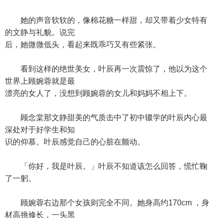
她的声音软软的，像棉花糖一样甜，却又带着少女特有
的文静与礼貌。说完
后，她微微低头，看起来既乖巧又有些紧张。
看到这样的绝世美女，叶辰再一次震惊了，他以为这个
世界上顾婉蓉就是最
漂亮的女人了，没想到顾婉蓉的女儿和妈妈不相上下。
顾念棠那文静甜美的气质击中了初中辍学的叶辰内心最
深处对于好学生和知
识的仰慕。叶辰感觉自己的心脏在颤动。
「你好，我是叶辰。」叶辰不知道该怎么回答，慌忙鞠
了一躬。
顾婉蓉右边那个女孩则完全不同。她身高约170cm ，身
材高挑修长，一头黑