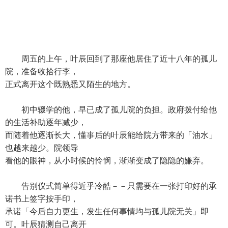
周五的上午，叶辰回到了那座他居住了近十八年的孤儿
院，准备收拾行李，
正式离开这个既熟悉又陌生的地方。
初中辍学的他，早已成了孤儿院的负担。政府拨付给他
的生活补助逐年减少，
而随着他逐渐长大，懂事后的叶辰能给院方带来的「油水」
也越来越少。院领导
看他的眼神，从小时候的怜悯，渐渐变成了隐隐的嫌弃。
告别仪式简单得近乎冷酷－－只需要在一张打印好的承
诺书上签字按手印，
承诺「今后自力更生，发生任何事情均与孤儿院无关」即
可。叶辰猜测自己离开