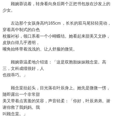
顾婉蓉说着，转身看向身后两个正把书包放在沙发上的
少女。
左边那个女孩身高约165cm ，长长的双马尾轻轻晃动，
穿着高中制式的白色
校服衬衫，领口系着一个小蝴蝶结。她看起来甜美又文静，
皮肤白得几乎透明，
嘴角始终带着浅浅的、让人舒服的微笑。
顾婉蓉温柔地介绍道：「这是双胞胎妹妹顾念棠。高
三，文科成绩很好，人
也很乖巧。」
顾念棠抬起头，目光落在叶辰身上。她先是微微一愣，
随即露出一个非常甜
美又带着点害羞的笑容，声音轻柔：「你好，叶辰弟弟。谢
谢你救了我妈妈。我
叫顾念棠。」