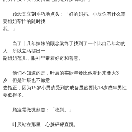
顾念棠立刻乖巧地点头：「好的妈妈。小辰你有什么需
要姐姐帮忙的随时找
我。」
当了十几年妹妹的顾念棠终于找到了一个比自己年幼的
人，所以立马摆出一
副姐姐范儿，眼神里带着好奇和善意。
他们不知道的是，叶辰的实际年龄比他看起来要大3
岁，但是叶辰也不愿意
去指正，因为15岁小男孩受到的戒备显然要比18岁成年男性
要低得多。
顾凌霜微微颔首：「收到。」
叶辰站在那里，心脏砰砰直跳。