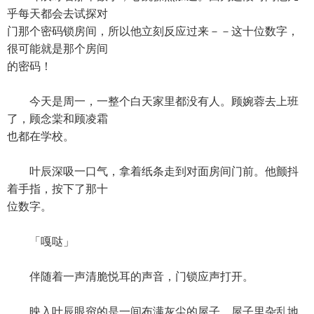
乎每天都会去试探对
门那个密码锁房间，所以他立刻反应过来－－这十位数字，
很可能就是那个房间
的密码！
今天是周一，一整个白天家里都没有人。顾婉蓉去上班
了，顾念棠和顾凌霜
也都在学校。
叶辰深吸一口气，拿着纸条走到对面房间门前。他颤抖
着手指，按下了那十
位数字。
「嘎哒」
伴随着一声清脆悦耳的声音，门锁应声打开。
映入叶辰眼帘的是一间布满灰尘的屋子，屋子里杂乱地