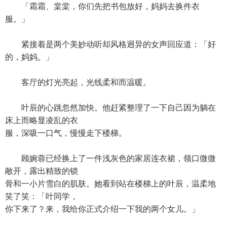
「霜霜、棠棠，你们先把书包放好，妈妈去换件衣
服。」
紧接着是两个美妙动听却风格迥异的女声回应道：「好
的，妈妈。」
客厅的灯光亮起，光线柔和而温暖。
叶辰的心跳忽然加快。他赶紧整理了一下自己因为躺在
床上而略显凌乱的衣
服，深吸一口气，慢慢走下楼梯。
顾婉蓉已经换上了一件浅灰色的家居连衣裙，领口微微
敞开，露出精致的锁
骨和一小片雪白的肌肤。她看到站在楼梯上的叶辰，温柔地
笑了笑：「叶同学，
你下来了？来，我给你正式介绍一下我的两个女儿。」