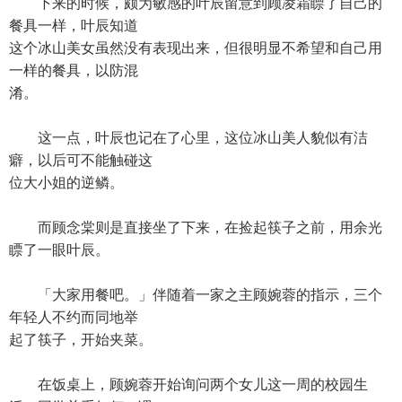
下来的时候，颇为敏感的叶辰留意到顾凌霜瞟了自己的
餐具一样，叶辰知道
这个冰山美女虽然没有表现出来，但很明显不希望和自己用
一样的餐具，以防混
淆。
这一点，叶辰也记在了心里，这位冰山美人貌似有洁
癖，以后可不能触碰这
位大小姐的逆鳞。
而顾念棠则是直接坐了下来，在捡起筷子之前，用余光
瞟了一眼叶辰。
「大家用餐吧。」伴随着一家之主顾婉蓉的指示，三个
年轻人不约而同地举
起了筷子，开始夹菜。
在饭桌上，顾婉蓉开始询问两个女儿这一周的校园生