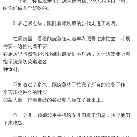
「小辰，你也过来帮忙洗菜摆碗筷。今天我亲自下厨，
给你们做几个好吃的。」
叶辰赶紧点头，跟随着顾婉蓉的步伐走进了厨房。
在厨房里，看着顾婉蓉扭动着丰乳肥臀忙来忙去，叶辰
需要一边控制着不要
在厨房里骤然勃起让顾婉蓉感受到不对劲，另一边需要听着
指示洗菜切菜递送各
种食材。
不知道过了多久，顾婉蓉终于忙完了所有的准备工作，
辛苦压枪许久的叶辰
如蒙大赦，带着自己的餐盘餐具坐在了餐桌上。
不一会儿，顾婉蓉用手机给女儿们发了消息，招呼他们
下来吃饭。