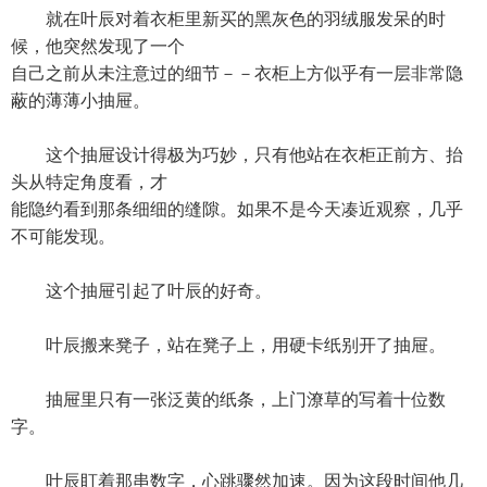
就在叶辰对着衣柜里新买的黑灰色的羽绒服发呆的时
候，他突然发现了一个
自己之前从未注意过的细节－－衣柜上方似乎有一层非常隐
蔽的薄薄小抽屉。
这个抽屉设计得极为巧妙，只有他站在衣柜正前方、抬
头从特定角度看，才
能隐约看到那条细细的缝隙。如果不是今天凑近观察，几乎
不可能发现。
这个抽屉引起了叶辰的好奇。
叶辰搬来凳子，站在凳子上，用硬卡纸别开了抽屉。
抽屉里只有一张泛黄的纸条，上门潦草的写着十位数
字。
叶辰盯着那串数字，心跳骤然加速。因为这段时间他几