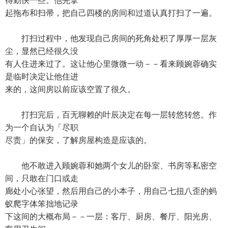
得勤快一些。他先拿
起拖布和扫帚，把自己四楼的房间和过道认真打扫了一遍。
打扫过程中，他发现自己房间的死角处积了厚厚一层灰
尘，显然已经很久没
有人住进来过了。这让他心里微微一动－－看来顾婉蓉确实
是临时决定让他住进
来的，这间房以前应该空置了很久。
打扫完后，百无聊赖的叶辰决定在每一层转悠转悠。作
为一个自认为「尽职
尽责」的保安，了解房屋构造是应该的。
他不敢进入顾婉蓉和她两个女儿的卧室、书房等私密空
间，只敢在门口或走
廊处小心张望，然后用自己的小本子，用自己七扭八歪的蚂
蚁爬字体笨拙地记录
下这间的大概布局－－一层：客厅、厨房、餐厅、阳光房、