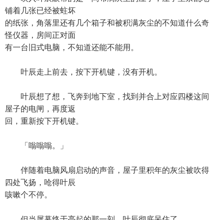
铺着几张已经被蛀坏
的纸张，角落里还有几个箱子和被积满灰尘的不知道什么奇
怪仪器，房间正对面
有一台旧式电脑，不知道还能不能用。
叶辰走上前去，按下开机键，没有开机。
叶辰想了想，飞奔到地下室，找到并合上对应四楼这间
屋子的电闸，再度返
回，重新按下开机键。
「嗡嗡嗡。」
伴随着电脑风扇启动的声音，屋子里积年的灰尘被吹得
四处飞扬，呛得叶辰
咳嗽个不停。
但当屏幕终于亮起的那一刻，叶辰彻底呆住了。