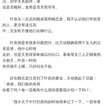
活，同学关系如何，课
业是否顺利，老师是否关照等等。
叶辰头一次见到顾凌霜和顾念棠，既不认识他们学校里
的人，更没有读过高
中，完全听不懂他们在聊什么。
叶辰倒是有很多问题想问，比方说顾婉蓉两个女儿的父
亲是谁，他什么时候
走的，但是又觉得冒昧难以问出口。看着母女三人正聊着热
火朝天，叶辰一时间
有些插不上嘴，只好闷头干饭。
好在顾念棠注意到了叶辰的窘迫，主动挑起了话题：
「弟弟，我们家的布局
你看了吗？每一层都有什么房间需要我介绍一下吗？」
「我今天下午打扫房间的时候简单记了一下，一层有客