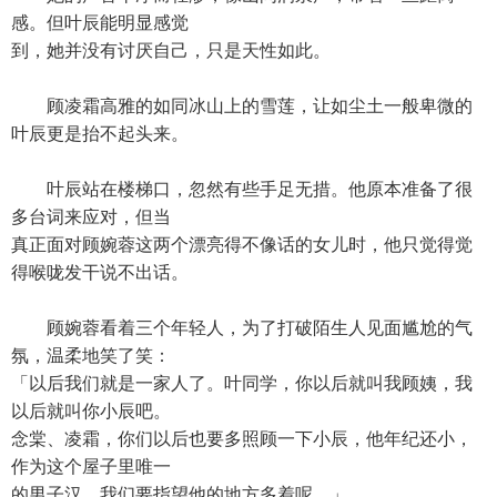
感。但叶辰能明显感觉
到，她并没有讨厌自己，只是天性如此。
顾凌霜高雅的如同冰山上的雪莲，让如尘土一般卑微的
叶辰更是抬不起头来。
叶辰站在楼梯口，忽然有些手足无措。他原本准备了很
多台词来应对，但当
真正面对顾婉蓉这两个漂亮得不像话的女儿时，他只觉得觉
得喉咙发干说不出话。
顾婉蓉看着三个年轻人，为了打破陌生人见面尴尬的气
氛，温柔地笑了笑：
「以后我们就是一家人了。叶同学，你以后就叫我顾姨，我
以后就叫你小辰吧。
念棠、凌霜，你们以后也要多照顾一下小辰，他年纪还小，
作为这个屋子里唯一
的男子汉，我们要指望他的地方多着呢。」