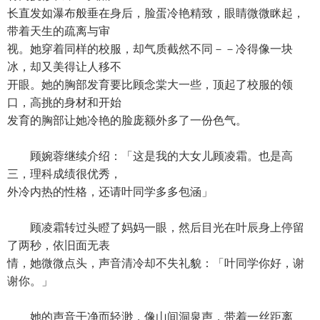
长直发如瀑布般垂在身后，脸蛋冷艳精致，眼睛微微眯起，
带着天生的疏离与审
视。她穿着同样的校服，却气质截然不同－－冷得像一块
冰，却又美得让人移不
开眼。她的胸部发育要比顾念棠大一些，顶起了校服的领
口，高挑的身材和开始
发育的胸部让她冷艳的脸庞额外多了一份色气。
顾婉蓉继续介绍：「这是我的大女儿顾凌霜。也是高
三，理科成绩很优秀，
外冷内热的性格，还请叶同学多多包涵」
顾凌霜转过头瞪了妈妈一眼，然后目光在叶辰身上停留
了两秒，依旧面无表
情，她微微点头，声音清冷却不失礼貌：「叶同学你好，谢
谢你。」
她的声音干净而轻渺，像山间洞泉声，带着一丝距离