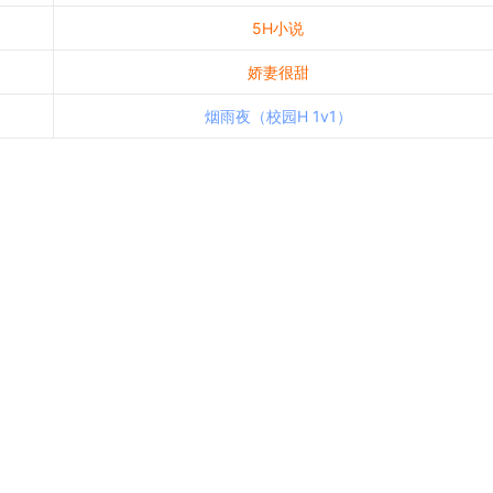
5H小说
娇妻很甜
烟雨夜（校园H 1v1）