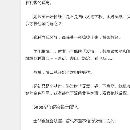
有礼貌的疏离。
她甚至开始怀疑：是不是自己太过古板、太过沉默、太
以才被他敬而远之？
这种自我怀疑，像藤蔓一样缠绕上来，越缠越紧。
而间桐慎二，仗着与士郎的「友情」，带着远坂凛和间
组织各种聚会－－逛街、爬山、游泳、看电影……
然后，慎二就开始了对她的骚扰。
起初只是小动作：路过时「无意」碰一下肩膀、找机会
她的金色马尾，或者讲些下流的黄色笑话，观察她的反应
Saber起初还会跟士郎说。
士郎也就会皱眉，语气不重不轻地说慎二几句。