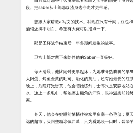
而且我对那些什么魔法或者催眠之类的剧情完全没兴趣
段。把saber从士郎那废渣身边夺走才更带感。
想跟大家请教ai写文的技术。我现在只有千问，豆包和g
酒馆还搞不明白。希望有大佬可以指点一下。
那是圣杯战争结束后一年多期间发生的故事。
卫宫士郎对留下来陪伴他的Saber一直极好。
每天清晨，他比闹钟更早起床，为她准备热腾腾的早餐
太阳蛋、烤至金黄的吐司、融化的黄油，还有她最爱的红
晚上，后院灯光昏黄，他会陪她练剑，士郎只是安静地站
水、递上一条毛巾，帮她擦去额角的汗珠，眼神温柔却始
离。
冬天，他会在她睡前悄悄往被窝里多塞一条毛毯；夏天
远的超市，买回整箱冰镇西瓜，只为看她咬一口时，碧绿