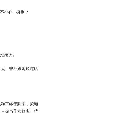
「不小心」碰到？
将她淹没。
人。曾经跟她说过话
和平终于到来，紧绷
－－被当作女孩多一些