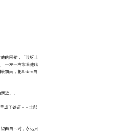
他的围裙，「哎呀士
边，一左一右靠着他聊
前面，把Saber自
亲近」。
眼里成了铁证－－士郎
望向自己时，永远只