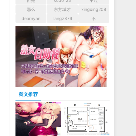
但是
kudo123
不过
那么
东方城才
xingxing209
dearnyan
liangz876
不
图文推荐