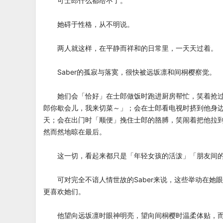
可士郎什么都给不了。
她碍于性格，从不明说。
两人就这样，在平静而祥和的日常里，一天天过着。
Saber的孤寂与落寞，很快被远坂凛和间桐樱察觉。
她们会「恰好」在士郎做饭时跑进厨房帮忙，笑着抢过
郎你歇会儿，我来切菜～」；会在士郎看电视时挤到他身
天；会在出门时「顺便」挽住士郎的胳膊，笑闹着把他拉到最
然而然地晾在最后。
这一切，看起来都只是「年轻女孩的活泼」「朋友间的
可对完全不谙人情世故的Saber来说，这些举动在她
更喜欢她们。
他望向远坂凛时眼神明亮，望向间桐樱时温柔体贴，而