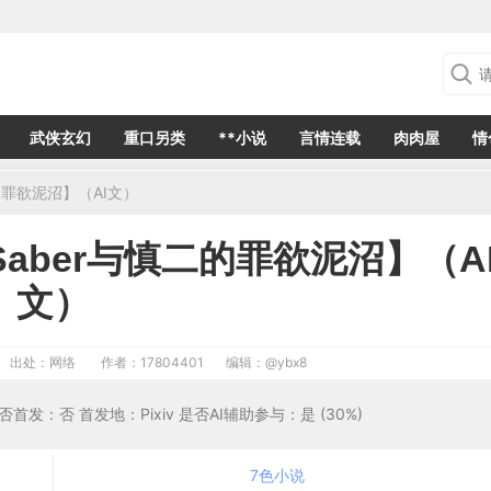
武侠玄幻
重口另类
**小说
言情连载
肉肉屋
情
的罪欲泥沼】（AI文）
aber与慎二的罪欲泥沼】（A
文）
出处：网络
作者：17804401
编辑：
@ybx8
是否首发：否 首发地：Pixiv 是否AI辅助参与：是 (30%)
7色小说