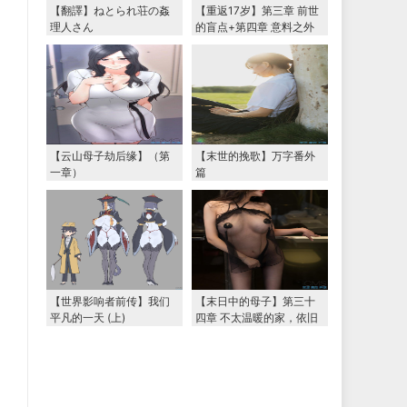
【翻譯】ねとられ荘の姦
【重返17岁】第三章 前世
理人さん
的盲点+第四章 意料之外
的相认+番外篇（本文为女
主第一视角，两万字更
新）
【云山母子劫后缘】（第
【末世的挽歌】万字番外
一章）
篇
【世界影响者前传】我们
【末日中的母子】第三十
平凡的一天 (上)
四章 不太温暖的家，依旧
温暖的妈妈（下） 两万字
大更新