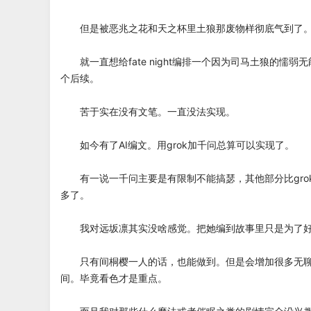
但是被恶兆之花和天之杯里土狼那废物样彻底气到了
就一直想给fate night编排一个因为司马土狼的懦弱
个后续。
苦于实在没有文笔。一直没法实现。
如今有了AI编文。用grok加千问总算可以实现了。
有一说一千问主要是有限制不能搞瑟，其他部分比gro
多了。
我对远坂凛其实没啥感觉。把她编到故事里只是为了好
只有间桐樱一人的话，也能做到。但是会增加很多无聊
间。毕竟看色才是重点。