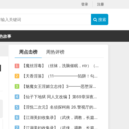
登录
注册
搜索
色故事
周点击榜
周热评榜
I
【魔丝淫毒】（丝袜，洗脑催眠，ntr）（24）（我不想）
【天香淫落】（11——————陷阱！勾结的警局调教（下））
【魅魔女王淫媚立志传】3———恶堕深渊的开端
【仙子下地狱 同人文改编 】第69章深夜窥淫戏 交心与交性(二)(纯爱+各种情趣玩法)
【淫悦二次元】名侦探柯南 26.警视厅的隐藏淫娃
【江湖美妇收集录】（武侠，调教，长篇）（6）（师娘篇）
【江湖美妇收集录】（武侠，调教，长篇）（13）（下山历练篇）