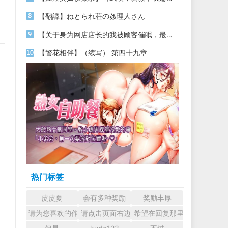
【翻譯】ねとられ荘の姦理人さん
【关于身为网店店长的我被顾客催眠，最终堕落为丝袜发情母狗这件事】（18～20）
【警花相伴】（续写） 第四十九章
热门标签
皮皮夏
会有多种奖励
奖励丰厚
请为您喜欢的作者加油吧！ 认真回复交流
请点击页面右边的小手图标支持楼主。
希望在回复那里留下您的心