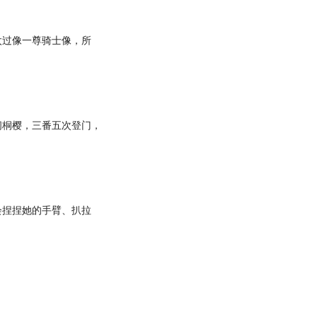
过像一尊骑士像，所
桐樱，三番五次登门，
捏捏她的手臂、扒拉
。