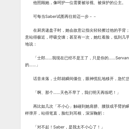
他照顾她，像呵护一位需要被珍视、被保护的公主。
可每当Saber试图再往前迈一步－－
在厨房递盘子时，她会故意让指尖轻轻擦过他的手背；
意站得极近，呼吸交缠；甚至有一次，她红着脸，低到几
地说：
「士郎……我现在已经不是王了，只是你的……Servan
的……」
话音未落，士郎就瞬间僵住，眼神慌乱地移开，急忙岔
「啊、那个……天色不早了，我们明天再练吧！」
再比如几次「不小心」触碰到她肩膀、腰肢或手臂的瞬
样弹开，站得笔直，脸红到耳根，深深鞠躬：
「对不起！Saber，是我太不小心了！」