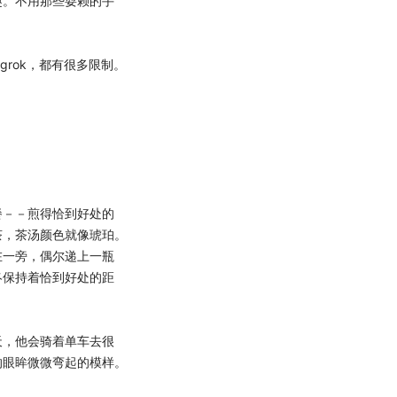
。不用那些耍赖的手
rok，都有很多限制。
－－煎得恰到好处的
茶，茶汤颜色就像琥珀。
在一旁，偶尔递上一瓶
终保持着恰到好处的距
，他会骑着单车去很
的眼眸微微弯起的模样。